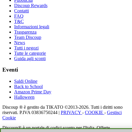
Pubblicità
Discoup Rewards
Contatti
FAQ
T&C
Informazioni legali
Trasparenza
Team Discoup
News
Tutti i negozi
Tutte le categorie
Guida agli sconti
Eventi
Saldi Online
Back to School
Amazon Prime Day
Halloween
Discoup ® è gestito da TIKATO ©2013-2026. Tutti i diritti sono
riservati. P.IVA 03836750244 |
PRIVACY
-
COOKIE
-
Gestisci
Cookie
Discoup® è un portale di codici sconto per l'Italia. Offerte