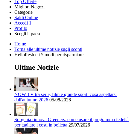
Top Offerte
Migliori Negozi
Categorie
Tutti i
Saldi Online
Tutte le
negozi
SHEIN
Accedi
1
categorie
Profilo
Elettronica e
Scegli il paese
Informatica
United
United
France
España
Deutschland
Brasil
Global
MediaWorld
Home
States
Kingdom
Torna alle ultime notizie sugli sconti
Hellofresh e i 5 modi per risparmiare
AliExpress
Ultime Notizie
Abbigliamento
e Accessori
eBay
NOW TV tra serie, film e grande sport: cosa aspettarsi
dall'autunno 2026
05/08/2026
Casa e
Amazon
Giardino
Sorgenia rinnova Greeners: come usare il programma fedeltà
YOOX
per tagliare i costi in bolletta
29/07/2026
Vacanze e