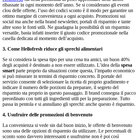
ribassate in ogni momento dell’anno. Se si considerano gli eventi
clou delle offerte, l’uso dei codici sconto è il modo per garantire un
ottimo margine di convenienza a ogni acquisto. Promozioni sui
social ma anche nella brand newsletter, portali di risparmio e tante
altre sono le fonti utili. Ne guadagna la possibilità di un risparmio
versatile, basta infatti inserire il giusto codice promozionale nella
casella dedicata al momento dell’acquisto.
3. Come Hellofresh riduce gli sprechi alimentari
Se si considera la spesa tipo per una cena tra amici, un buon 40%
degli acquisti è destinato a non essere utilizzato. L’idea della
spesa
smart
parte proprio da situazioni come questa, l’impatto economico
si può misurare in termini di risparmio concreto. Il portale del
servizio consente di selezionare la ricetta di proprio gradimento e
indicare il numero delle porzioni da preparare, il segreto del
risparmio sta proprio in questo passaggio. Il brand consegna il pacco
preordinato con tutti gli ingredienti utili per la preparazione. Tutto
passa in pentola e si annullano gli sprechi: anche questo è risparmio.
4. Usufruire delle promozioni di benvenuto
La convenienza si vede sin dal buon inizio, le offerte di benvenuto
sono una delle opzioni di risparmio da utilizzare. Le percentuali di
sconto sono davvero interessanti e usufruirne non è poi così