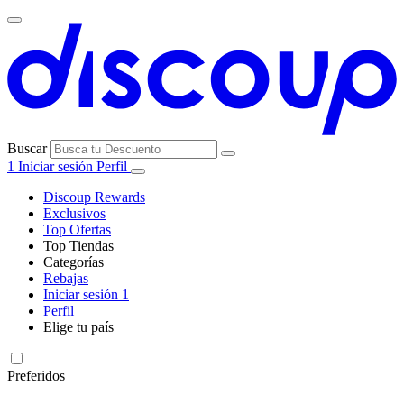
Buscar
1
Iniciar sesión
Perfil
Discoup Rewards
Exclusivos
Top Ofertas
Top Tiendas
Categorías
Todas las
Rebajas
Todas las
tiendas
AliExpress
Iniciar sesión
1
categorías
Perfil
Electrónica e
Elige tu país
Informática
United
United
Italia
France
Deutschland
Brasil
Global
SHEIN
States
Kingdom
Preferidos