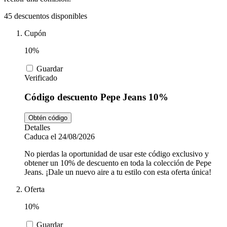
Tiempo libre
MediaMarkt
45 descuentos disponibles
Cupón
Ikea
Coches y
10%
Motos
Guardar
Nike
Verificado
Código descuento Pepe Jeans 10%
Salud y
adidas
Farmacia
Obtén código
Detalles
Caduca el 24/08/2026
Vueling
Animales
No pierdas la oportunidad de usar este código exclusivo y
obtener un 10% de descuento en toda la colección de Pepe
Jeans. ¡Dale un nuevo aire a tu estilo con esta oferta única!
El Corte
Oferta
Inglés
10%
Guardar