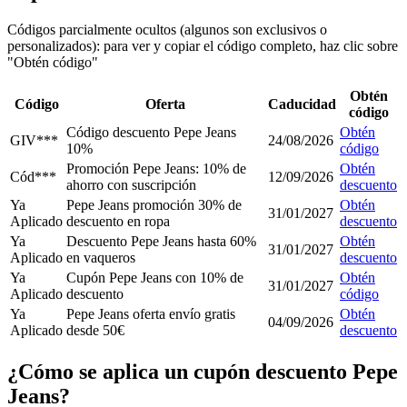
Códigos parcialmente ocultos (algunos son exclusivos o
personalizados): para ver y copiar el código completo, haz clic sobre
"Obtén código"
Obtén
Código
Oferta
Caducidad
código
Código descuento Pepe Jeans
Obtén
GIV***
24/08/2026
10%
código
Promoción Pepe Jeans: 10% de
Obtén
Cód***
12/09/2026
ahorro con suscripción
descuento
Ya
Pepe Jeans promoción 30% de
Obtén
31/01/2027
Aplicado
descuento en ropa
descuento
Ya
Descuento Pepe Jeans hasta 60%
Obtén
31/01/2027
Aplicado
en vaqueros
descuento
Ya
Cupón Pepe Jeans con 10% de
Obtén
31/01/2027
Aplicado
descuento
código
Ya
Pepe Jeans oferta envío gratis
Obtén
04/09/2026
Aplicado
desde 50€
descuento
¿Cómo se aplica un cupón descuento Pepe
Jeans?