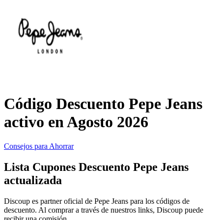
Primor
Ropa y
Accesorios
Amazon
Hogar y
Jardín
Druni
Código Descuento Pepe Jeans
Vacaciones y
Booking.com
activo en Agosto 2026
Transporte
Consejos para Ahorrar
Miravia
Lista Cupones Descuento Pepe Jeans
Cosméticos y
actualizada
Perfumes
Temu
Discoup es partner oficial de Pepe Jeans para los códigos de
descuento. Al comprar a través de nuestros links, Discoup puede
recibir una comisión.