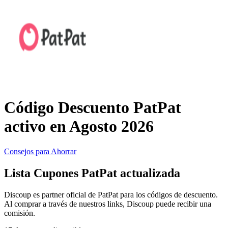
Primor
Ropa y
Accesorios
Amazon
Hogar y
Jardín
Druni
Código Descuento PatPat
Vacaciones y
Booking.com
activo en Agosto 2026
Transporte
Consejos para Ahorrar
Miravia
Lista Cupones PatPat actualizada
Cosméticos y
Perfumes
Temu
Discoup es partner oficial de PatPat para los códigos de descuento.
Al comprar a través de nuestros links, Discoup puede recibir una
comisión.