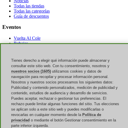
Noticias
Todas las tiendas
Todas las categorías
Guía de descuentos
Eventos
Vuelta Al Cole
Rebajas
Amazon Prime Day
Halloween
Tienes derecho a elegir qué información puede almacenar y
Discoup ® operado por TIKATO ©2013-2026. Todos los derechos
consultar este sitio web. Con tu consentimiento, nosotros y
reservados. NIF 03836750244 |
Privacidad
-
Cookie
-
Gestionar las
nuestros socios (1605)
utilizamos cookies y datos de
Cookies
navegación para recopilar y procesar información personal.
Nosotros y nuestros socios procesamos los siguientes datos:
Discoup® es un portal de códigos de descuento para España.
Publicidad y contenido personalizados, medición de publicidad y
Ofertas actualizadas para las compras online en España.
contenido, estudios de audiencia y desarrollo de servicios.
Puedes aceptar, rechazar o gestionar tus preferencias. El
rechazo puede limitar algunas funciones del sitio. Tus elecciones
se aplican solo a este sitio web y puedes modificarlas o
revocarlas en cualquier momento desde la
Política de
privacidad
o mediante el botón Gestionar consentimiento en la
parte inferior izquierda.