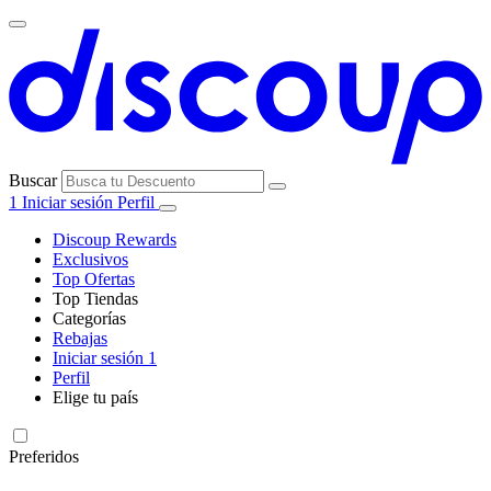
Buscar
1
Iniciar sesión
Perfil
Discoup Rewards
Exclusivos
Top Ofertas
Top Tiendas
Categorías
Todas las
Rebajas
Todas las
tiendas
AliExpress
Iniciar sesión
1
categorías
Perfil
Electrónica e
Elige tu país
Informática
United
United
Italia
France
Deutschland
Brasil
Global
SHEIN
States
Kingdom
Preferidos