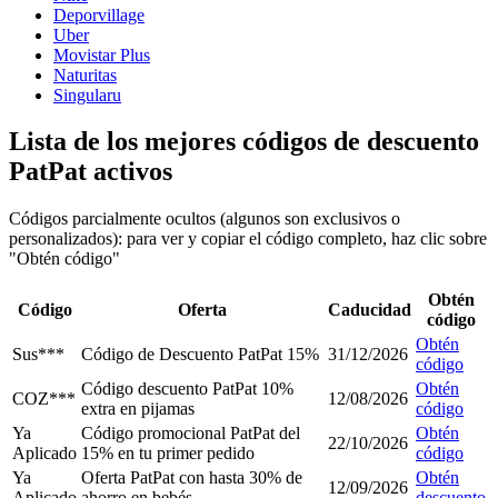
Deporvillage
Uber
Movistar Plus
Naturitas
Singularu
Lista de los mejores códigos de descuento
PatPat activos
Códigos parcialmente ocultos (algunos son exclusivos o
personalizados): para ver y copiar el código completo, haz clic sobre
"Obtén código"
Obtén
Código
Oferta
Caducidad
código
Obtén
Sus***
Código de Descuento PatPat 15%
31/12/2026
código
Código descuento PatPat 10%
Obtén
COZ***
12/08/2026
extra en pijamas
código
Ya
Código promocional PatPat del
Obtén
22/10/2026
Aplicado
15% en tu primer pedido
código
Ya
Oferta PatPat con hasta 30% de
Obtén
12/09/2026
Aplicado
ahorro en bebés
descuento