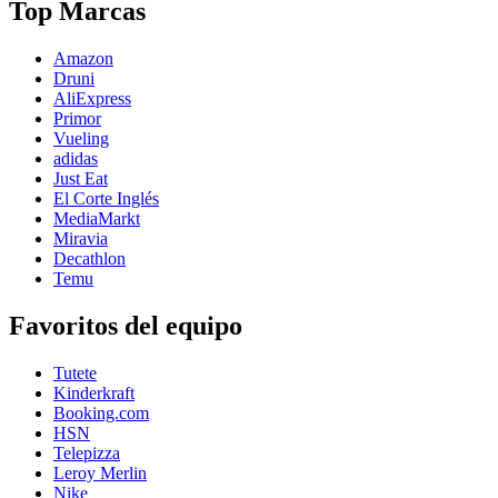
Top Marcas
Amazon
Druni
AliExpress
Primor
Vueling
adidas
Just Eat
El Corte Inglés
MediaMarkt
Miravia
Decathlon
Temu
Favoritos del equipo
Tutete
Kinderkraft
Booking.com
HSN
Telepizza
Leroy Merlin
Nike