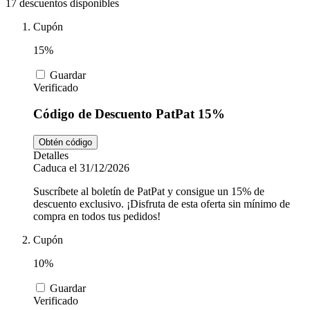
Tiempo libre
17 descuentos disponibles
MediaMarkt
Cupón
15%
Ikea
Coches y
Motos
Guardar
Verificado
Nike
Código de Descuento PatPat 15%
Salud y
Obtén código
adidas
Farmacia
Detalles
Caduca el 31/12/2026
Vueling
Animales
Suscríbete al boletín de PatPat y consigue un 15% de
descuento exclusivo. ¡Disfruta de esta oferta sin mínimo de
compra en todos tus pedidos!
Cupón
El Corte
Inglés
10%
Guardar
Verificado