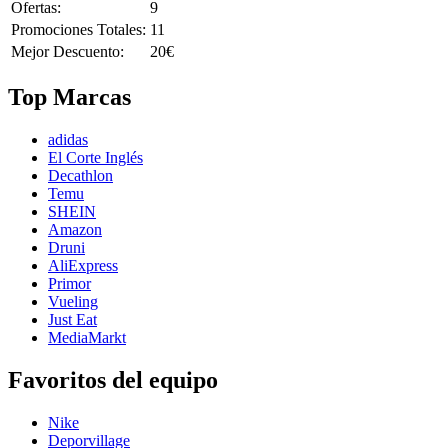
Ofertas:
9
Promociones Totales:
11
Mejor Descuento:
20€
Top Marcas
adidas
El Corte Inglés
Decathlon
Temu
SHEIN
Amazon
Druni
AliExpress
Primor
Vueling
Just Eat
MediaMarkt
Favoritos del equipo
Nike
Deporvillage