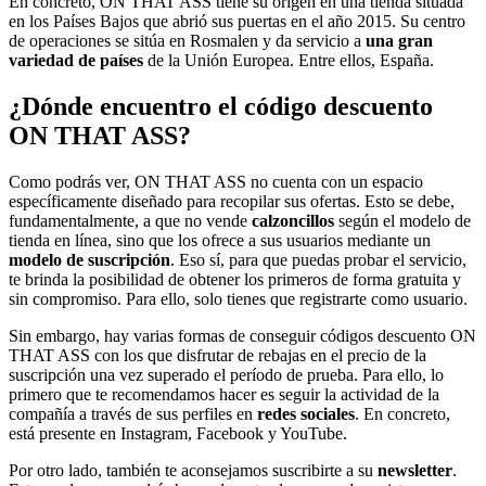
En concreto, ON THAT ASS tiene su origen en una tienda situada
en los Países Bajos que abrió sus puertas en el año 2015. Su centro
de operaciones se sitúa en Rosmalen y da servicio a
una gran
variedad de países
de la Unión Europea. Entre ellos, España.
¿Dónde encuentro el código descuento
ON THAT ASS?
Como podrás ver, ON THAT ASS no cuenta con un espacio
específicamente diseñado para recopilar sus ofertas. Esto se debe,
fundamentalmente, a que no vende
calzoncillos
según el modelo de
tienda en línea, sino que los ofrece a sus usuarios mediante un
modelo de suscripción
. Eso sí, para que puedas probar el servicio,
te brinda la posibilidad de obtener los primeros de forma gratuita y
sin compromiso. Para ello, solo tienes que registrarte como usuario.
Sin embargo, hay varias formas de conseguir códigos descuento ON
THAT ASS con los que disfrutar de rebajas en el precio de la
suscripción una vez superado el período de prueba. Para ello, lo
primero que te recomendamos hacer es seguir la actividad de la
compañía a través de sus perfiles en
redes sociales
. En concreto,
está presente en Instagram, Facebook y YouTube.
Por otro lado, también te aconsejamos suscribirte a su
newsletter
.