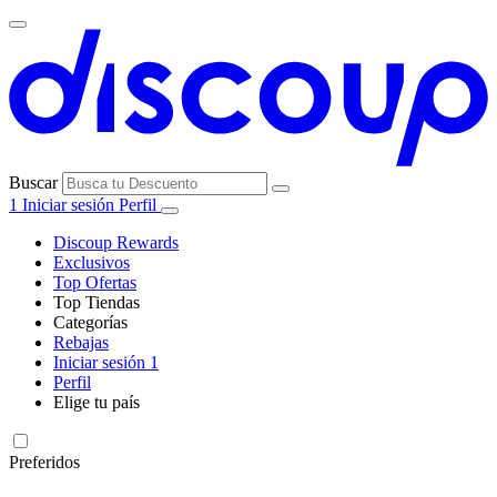
Buscar
1
Iniciar sesión
Perfil
Discoup Rewards
Exclusivos
Top Ofertas
Top Tiendas
Categorías
Todas las
Rebajas
Todas las
tiendas
AliExpress
Iniciar sesión
1
categorías
Perfil
Electrónica e
Elige tu país
Informática
United
United
Italia
France
Deutschland
Brasil
Global
SHEIN
States
Kingdom
Preferidos