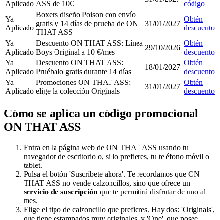
Aplicado
ASS de 10€
código
Boxers diseño Poison con envío
Ya
Obtén
gratis y 14 días de prueba de ON
31/01/2027
Aplicado
descuento
THAT ASS
Ya
Descuento ON THAT ASS: Línea
Obtén
29/10/2026
Aplicado
Boys Original a 10 €/mes
descuento
Ya
Descuento ON THAT ASS:
Obtén
18/01/2027
Aplicado
Pruébalo gratis durante 14 días
descuento
Ya
Promociones ON THAT ASS:
Obtén
31/01/2027
Aplicado
elige la colección Originals
descuento
Cómo se aplica un código promocional
ON THAT ASS
Entra en la página web de ON THAT ASS usando tu
navegador de escritorio o, si lo prefieres, tu teléfono móvil o
tablet.
Pulsa el botón 'Suscríbete ahora'. Te recordamos que ON
THAT ASS no vende calzoncillos, sino que ofrece un
servicio de suscripción
que te permitirá disfrutar de uno al
mes.
Elige el tipo de calzoncillo que prefieres. Hay dos: 'Originals',
que tiene estampados muy originales, y 'One', que posee