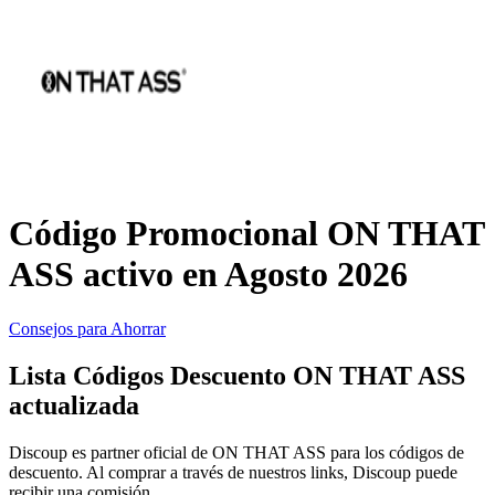
Primor
Ropa y
Accesorios
Amazon
Hogar y
Jardín
Druni
Código Promocional ON THAT
Vacaciones y
Booking.com
ASS activo en Agosto 2026
Transporte
Consejos para Ahorrar
Miravia
Lista Códigos Descuento ON THAT ASS
Cosméticos y
actualizada
Perfumes
Temu
Discoup es partner oficial de ON THAT ASS para los códigos de
descuento. Al comprar a través de nuestros links, Discoup puede
recibir una comisión.