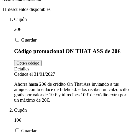
Tiempo libre
MediaMarkt
11 descuentos disponibles
Cupón
Ikea
Coches y
20€
Motos
Guardar
Nike
Código promocional ON THAT ASS de 20€
Salud y
adidas
Farmacia
Obtén código
Detalles
Caduca el 31/01/2027
Vueling
Animales
Ahorra hasta 20€ de crédito On That Ass invitando a tus
amigos con tu enlace de fidelidad: ellos reciben un calzoncillo
gratis por valor de 10 € y tú recibes 10 € de crédito extra por
un máximo de 20€.
El Corte
Cupón
Inglés
10€
Guardar