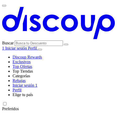
Buscar
1
Iniciar sesión
Perfil
Discoup Rewards
Exclusivos
Top Ofertas
Top Tiendas
Categorías
Todas las
Rebajas
Todas las
tiendas
AliExpress
Iniciar sesión
1
categorías
Perfil
Electrónica e
Elige tu país
Informática
United
United
Italia
France
Deutschland
Brasil
Global
SHEIN
States
Kingdom
Preferidos