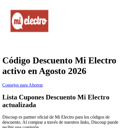
Primor
Ropa y
Accesorios
Amazon
Hogar y
Jardín
Druni
Código Descuento Mi Electro
Vacaciones y
Booking.com
activo en Agosto 2026
Transporte
Consejos para Ahorrar
Miravia
Lista Cupones Descuento Mi Electro
Cosméticos y
actualizada
Perfumes
Temu
Discoup es partner oficial de Mi Electro para los códigos de
descuento. Al comprar a través de nuestros links, Discoup puede
recibir una comisión.