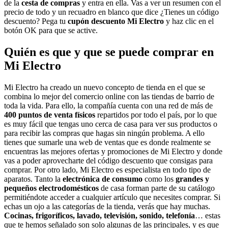
de la
cesta de compras
y entra en ella. Vas a ver un resumen con el
precio de todo y un recuadro en blanco que dice ¿Tienes un código
descuento? Pega tu
cupón descuento Mi Electro
y haz clic en el
botón OK para que se active.
Quién es que y que se puede comprar en
Mi Electro
Mi Electro ha creado un nuevo concepto de tienda en el que se
combina lo mejor del comercio online con las tiendas de barrio de
toda la vida. Para ello, la compañía cuenta con una red de más de
400 puntos de venta físicos
repartidos por todo el país, por lo que
es muy fácil que tengas uno cerca de casa para ver sus productos o
para recibir las compras que hagas sin ningún problema. A ello
tienes que sumarle una web de ventas que es donde realmente se
encuentras las mejores ofertas y promociones de Mi Electro y donde
vas a poder aprovecharte del código descuento que consigas para
comprar. Por otro lado, Mi Electro es especialista en todo tipo de
aparatos. Tanto la
electrónica de consumo
como los
grandes y
pequeños electrodomésticos
de casa forman parte de su catálogo
permitiéndote acceder a cualquier artículo que necesites comprar. Si
echas un ojo a las categorías de la tienda, verás que hay muchas.
Cocinas, frigoríficos, lavado, televisión, sonido, telefonía
… estas
que te hemos señalado son solo algunas de las principales, y es que