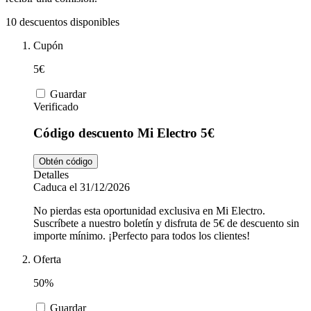
Tiempo libre
MediaMarkt
10 descuentos disponibles
Cupón
Ikea
Coches y
5€
Motos
Guardar
Nike
Verificado
Código descuento Mi Electro 5€
Salud y
adidas
Farmacia
Obtén código
Detalles
Caduca el 31/12/2026
Vueling
Animales
No pierdas esta oportunidad exclusiva en Mi Electro.
Suscríbete a nuestro boletín y disfruta de 5€ de descuento sin
importe mínimo. ¡Perfecto para todos los clientes!
El Corte
Oferta
Inglés
50%
Guardar