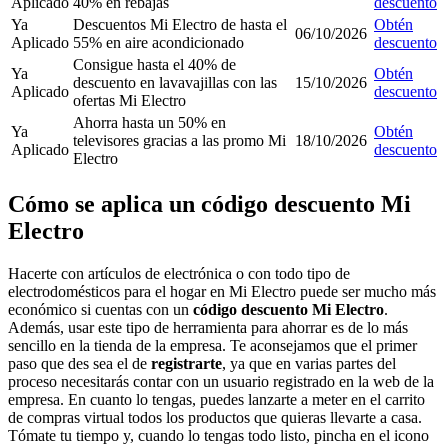
Aplicado
40% en rebajas
descuento
Ya
Descuentos Mi Electro de hasta el
Obtén
06/10/2026
Aplicado
55% en aire acondicionado
descuento
Consigue hasta el 40% de
Ya
Obtén
descuento en lavavajillas con las
15/10/2026
Aplicado
descuento
ofertas Mi Electro
Ahorra hasta un 50% en
Ya
Obtén
televisores gracias a las promo Mi
18/10/2026
Aplicado
descuento
Electro
Cómo se aplica un código descuento Mi
Electro
Hacerte con artículos de electrónica o con todo tipo de
electrodomésticos para el hogar en Mi Electro puede ser mucho más
económico si cuentas con un
código descuento Mi Electro
.
Además, usar este tipo de herramienta para ahorrar es de lo más
sencillo en la tienda de la empresa. Te aconsejamos que el primer
paso que des sea el de
registrarte
, ya que en varias partes del
proceso necesitarás contar con un usuario registrado en la web de la
empresa. En cuanto lo tengas, puedes lanzarte a meter en el carrito
de compras virtual todos los productos que quieras llevarte a casa.
Tómate tu tiempo y, cuando lo tengas todo listo, pincha en el icono