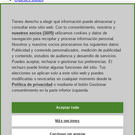
Publicidad
Discoup Rewards
Contactos
FAQ
Tienes derecho a elegir qué información puede almacenar y
T&C
consultar este sitio web. Con tu consentimiento, nosotros y
Aviso legal
nuestros socios (1605)
utilizamos cookies y datos de
Transparencia
navegación para recopilar y procesar información personal.
Equipo Discoup
Nosotros y nuestros socios procesamos los siguientes datos:
Noticias
Publicidad y contenido personalizados, medición de publicidad
Todas las tiendas
y contenido, estudios de audiencia y desarrollo de servicios.
Todas las categorías
Puedes aceptar, rechazar o gestionar tus preferencias. El
Guía de descuentos
rechazo puede limitar algunas funciones del sitio. Tus
elecciones se aplican solo a este sitio web y puedes
Eventos
modificarlas o revocarlas en cualquier momento desde la
Política de privacidad
o mediante el botón Gestionar
Vuelta Al Cole
consentimiento en la parte inferior izquierda.
Rebajas
Amazon Prime Day
Halloween
Aceptar todo
Discoup ® operado por TIKATO ©2013-2026. Todos los derechos
reservados. NIF 03836750244 |
Privacidad
-
Cookie
-
Gestionar las
Más opciones
Cookies
Continuar sin aceptar