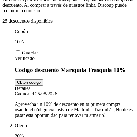
Tiempo libre
MediaMarkt
descuento. Al comprar a través de nuestros links, Discoup puede
recibir una comisión.
25 descuentos disponibles
Ikea
Coches y
Cupón
Motos
10%
Nike
Guardar
Verificado
Salud y
adidas
Farmacia
Código descuento Mariquita Trasquilá 10%
Obtén código
Vueling
Animales
Detalles
Caduca el 25/08/2026
Aprovecha un 10% de descuento en tu primera compra
usando el código exclusivo de Mariquita Trasquilá. ¡No dejes
El Corte
pasar esta oportunidad para renovar tu armario!
Inglés
Oferta
20%