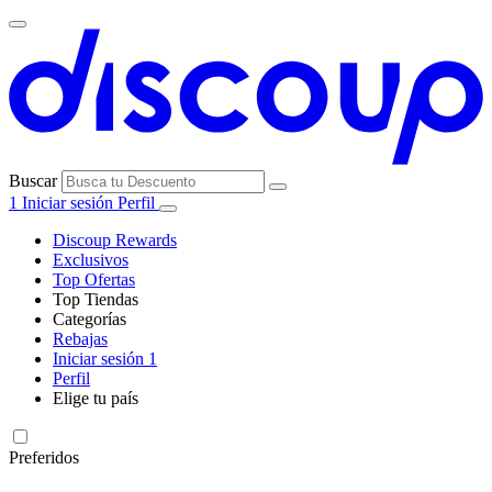
Buscar
1
Iniciar sesión
Perfil
Discoup Rewards
Exclusivos
Top Ofertas
Top Tiendas
Categorías
Todas las
Rebajas
Todas las
tiendas
AliExpress
Iniciar sesión
1
categorías
Perfil
Electrónica e
Elige tu país
Informática
United
United
Italia
France
Deutschland
Brasil
Global
SHEIN
States
Kingdom
Preferidos