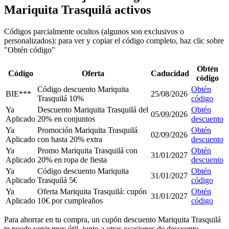
Mariquita Trasquilá activos
Códigos parcialmente ocultos (algunos son exclusivos o
personalizados): para ver y copiar el código completo, haz clic sobre
"Obtén código"
Obtén
Código
Oferta
Caducidad
código
Código descuento Mariquita
Obtén
BIE***
25/08/2026
Trasquilá 10%
código
Ya
Descuento Mariquita Trasquilá del
Obtén
05/09/2026
Aplicado
20% en conjuntos
descuento
Ya
Promoción Mariquita Trasquilá
Obtén
02/09/2026
Aplicado
con hasta 20% extra
descuento
Ya
Promo Mariquita Trasquilá con
Obtén
31/01/2027
Aplicado
20% en ropa de fiesta
descuento
Ya
Código descuento Mariquita
Obtén
31/01/2027
Aplicado
Trasquilá 5€
código
Ya
Oferta Mariquita Trasquilá: cupón
Obtén
31/01/2027
Aplicado
10€ por cumpleaños
código
Para ahorrar en tu compra, un cupón descuento Mariquita Trasquilá
te puede venir muy útil, junto a otras ocasiones de descuento