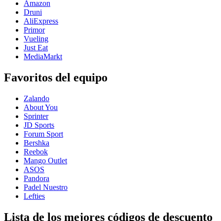
Amazon
Druni
AliExpress
Primor
Vueling
Just Eat
MediaMarkt
Favoritos del equipo
Zalando
About You
Sprinter
JD Sports
Forum Sport
Bershka
Reebok
Mango Outlet
ASOS
Pandora
Padel Nuestro
Lefties
Lista de los mejores códigos de descuento