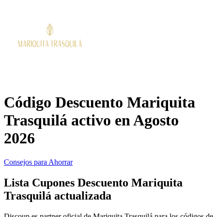
Primor
Ropa y
Accesorios
Amazon
Hogar y
Jardín
Druni
Código Descuento Mariquita
Vacaciones y
Booking.com
Trasquilá activo en Agosto
Transporte
2026
Miravia
Consejos para Ahorrar
Cosméticos y
Perfumes
Temu
Lista Cupones Descuento Mariquita
Trasquilá actualizada
Discoup es partner oficial de Mariquita Trasquilá para los códigos de