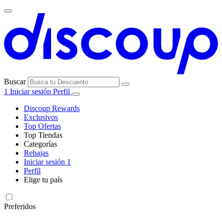
Buscar
1
Iniciar sesión
Perfil
Discoup Rewards
Exclusivos
Top Ofertas
Top Tiendas
Categorías
Todas las
Rebajas
Todas las
tiendas
AliExpress
Iniciar sesión
1
categorías
Perfil
Electrónica e
Elige tu país
Informática
United
United
Italia
France
Deutschland
Brasil
Global
SHEIN
States
Kingdom
Preferidos