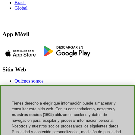
Brasil
Global
App Móvil
Sitio Web
Quiénes somos
Publicidad
Discoup Rewards
Contactos
FAQ
Tienes derecho a elegir qué información puede almacenar y
T&C
consultar este sitio web. Con tu consentimiento, nosotros y
Aviso legal
nuestros socios (1605)
utilizamos cookies y datos de
Transparencia
navegación para recopilar y procesar información personal.
Equipo Discoup
Nosotros y nuestros socios procesamos los siguientes datos:
Noticias
Publicidad y contenido personalizados, medición de publicidad