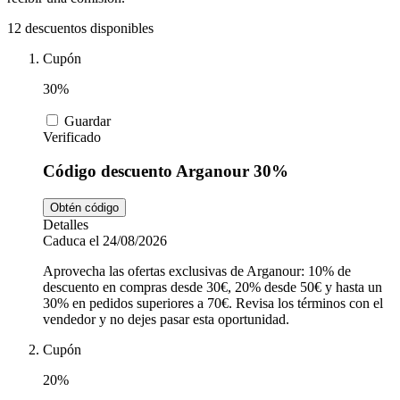
Tiempo libre
MediaMarkt
12 descuentos disponibles
Cupón
Ikea
Coches y
30%
Motos
Guardar
Nike
Verificado
Código descuento Arganour 30%
Salud y
adidas
Farmacia
Obtén código
Detalles
Caduca el 24/08/2026
Vueling
Animales
Aprovecha las ofertas exclusivas de Arganour: 10% de
descuento en compras desde 30€, 20% desde 50€ y hasta un
30% en pedidos superiores a 70€. Revisa los términos con el
vendedor y no dejes pasar esta oportunidad.
El Corte
Inglés
Cupón
20%