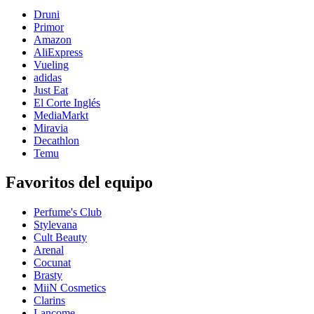
Druni
Primor
Amazon
AliExpress
Vueling
adidas
Just Eat
El Corte Inglés
MediaMarkt
Miravia
Decathlon
Temu
Favoritos del equipo
Perfume's Club
Stylevana
Cult Beauty
Arenal
Cocunat
Brasty
MiiN Cosmetics
Clarins
Lancome