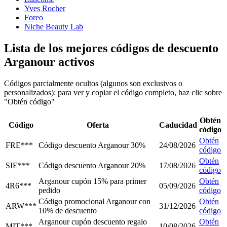
Yves Rocher
Foreo
Niche Beauty Lab
Lista de los mejores códigos de descuento
Arganour activos
Códigos parcialmente ocultos (algunos son exclusivos o
personalizados): para ver y copiar el código completo, haz clic sobre
"Obtén código"
Obtén
Código
Oferta
Caducidad
código
Obtén
FRE***
Código descuento Arganour 30%
24/08/2026
código
Obtén
SIE***
Código descuento Arganour 20%
17/08/2026
código
Arganour cupón 15% para primer
Obtén
4R6***
05/09/2026
pedido
código
Código promocional Arganour con
Obtén
ARW***
31/12/2026
10% de descuento
código
Arganour cupón descuento regalo
Obtén
MIT***
10/08/2026