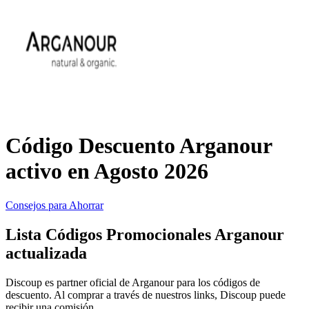
Primor
Ropa y
Accesorios
Amazon
Hogar y
Jardín
Druni
Código Descuento Arganour
Vacaciones y
Booking.com
activo en Agosto 2026
Transporte
Consejos para Ahorrar
Miravia
Lista Códigos Promocionales Arganour
Cosméticos y
actualizada
Perfumes
Temu
Discoup es partner oficial de Arganour para los códigos de
descuento. Al comprar a través de nuestros links, Discoup puede
recibir una comisión.