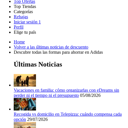
Top Ofertas
Top Tiendas
Categorías
Todas las
Rebajas
Todas las
tiendas
AliExpress
Iniciar sesión
1
categorías
Perfil
Electrónica e
Elige tu país
Informática
United
United
Italia
France
Deutschland
Brasil
Global
SHEIN
Home
States
Kingdom
Volver a las últimas noticias de descuento
Descubre todas las formas para ahorrar en Adidas
Primor
Ropa y
Últimas Noticias
Accesorios
Amazon
Vacaciones en familia: cómo organizarlas con eDreams sin
Hogar y
perder ni el tiempo ni el presupuesto
05/08/2026
Jardín
Druni
Recogida vs domicilio en Telepizza: cuándo compensa cada
opción
29/07/2026
Vacaciones y
Booking.com
Transporte