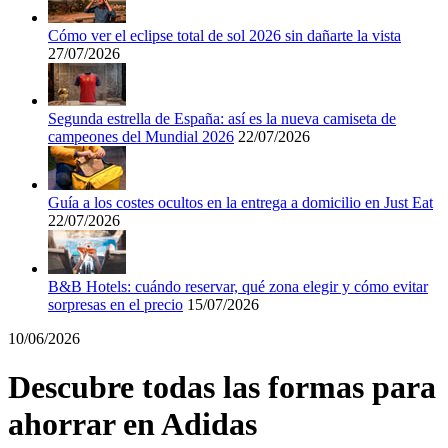
Cómo ver el eclipse total de sol 2026 sin dañarte la vista
Miravia
27/07/2026
Cosméticos y
Perfumes
Segunda estrella de España: así es la nueva camiseta de
Temu
campeones del Mundial 2026
22/07/2026
Tiempo libre
Guía a los costes ocultos en la entrega a domicilio en Just Eat
MediaMarkt
22/07/2026
Ikea
Coches y
B&B Hotels: cuándo reservar, qué zona elegir y cómo evitar
Motos
sorpresas en el precio
15/07/2026
10/06/2026
Nike
Descubre todas las formas para
Salud y
adidas
Farmacia
ahorrar en Adidas