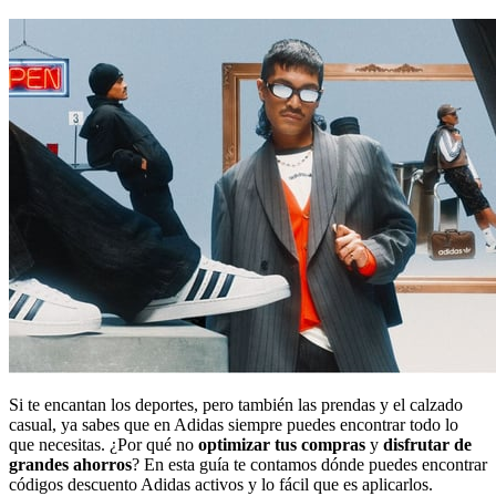
Vueling
Animales
El Corte
Inglés
Si te encantan los deportes, pero también las prendas y el calzado
casual, ya sabes que en Adidas siempre puedes encontrar todo lo
que necesitas. ¿Por qué no
optimizar tus compras
y
disfrutar de
grandes ahorros
? En esta guía te contamos dónde puedes encontrar
códigos descuento Adidas activos y lo fácil que es aplicarlos.