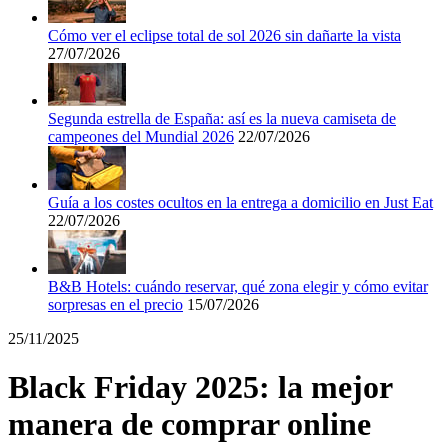
Cómo ver el eclipse total de sol 2026 sin dañarte la vista
Miravia
27/07/2026
Cosméticos y
Perfumes
Segunda estrella de España: así es la nueva camiseta de
Temu
campeones del Mundial 2026
22/07/2026
Tiempo libre
Guía a los costes ocultos en la entrega a domicilio en Just Eat
MediaMarkt
22/07/2026
Ikea
Coches y
B&B Hotels: cuándo reservar, qué zona elegir y cómo evitar
Motos
sorpresas en el precio
15/07/2026
25/11/2025
Nike
Black Friday 2025: la mejor
Salud y
adidas
Farmacia
manera de comprar online