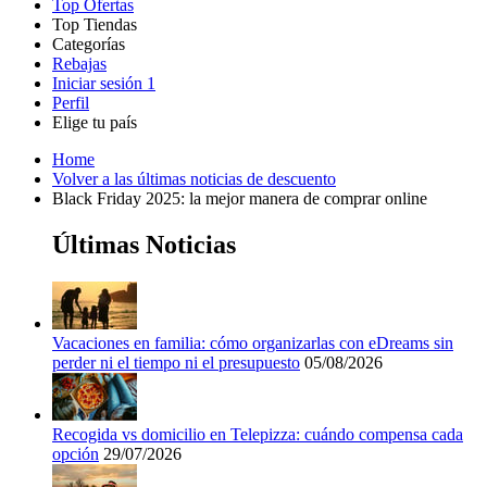
Top Ofertas
Top Tiendas
Categorías
Todas las
Rebajas
Todas las
tiendas
AliExpress
Iniciar sesión
1
categorías
Perfil
Electrónica e
Elige tu país
Informática
United
United
Italia
France
Deutschland
Brasil
Global
SHEIN
Home
States
Kingdom
Volver a las últimas noticias de descuento
Black Friday 2025: la mejor manera de comprar online
Primor
Ropa y
Últimas Noticias
Accesorios
Amazon
Vacaciones en familia: cómo organizarlas con eDreams sin
Hogar y
perder ni el tiempo ni el presupuesto
05/08/2026
Jardín
Druni
Recogida vs domicilio en Telepizza: cuándo compensa cada
opción
29/07/2026
Vacaciones y
Booking.com
Transporte