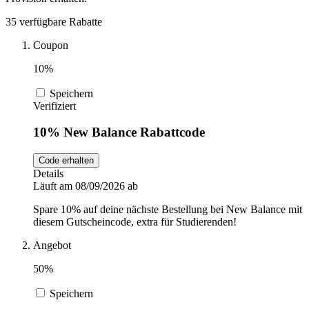
DocMorris
35 verfügbare Rabatte
Sport und
Fitness
Coupon
Intimissimi
10%
Speichern
Autos und
Verifiziert
Motorräder
Audible
10% New Balance Rabattcode
Sportstech
Code erhalten
Details
Läuft am 08/09/2026 ab
Oakley
Spare 10% auf deine nächste Bestellung bei New Balance mit
diesem Gutscheincode, extra für Studierenden!
Angebot
Guess
50%
Speichern