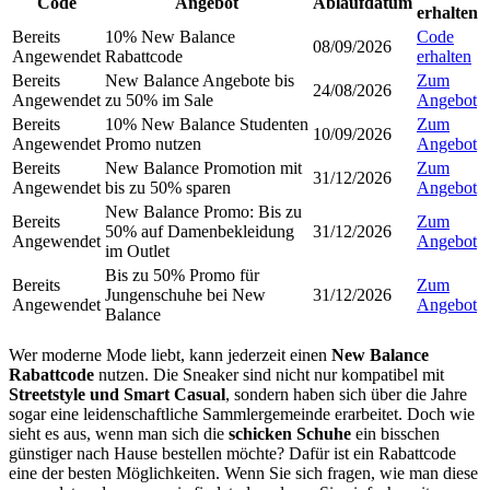
Code
Angebot
Ablaufdatum
erhalten
Bereits
10% New Balance
Code
08/09/2026
Angewendet
Rabattcode
erhalten
Bereits
New Balance Angebote bis
Zum
24/08/2026
Angewendet
zu 50% im Sale
Angebot
Bereits
10% New Balance Studenten
Zum
10/09/2026
Angewendet
Promo nutzen
Angebot
Bereits
New Balance Promotion mit
Zum
31/12/2026
Angewendet
bis zu 50% sparen
Angebot
New Balance Promo: Bis zu
Bereits
Zum
50% auf Damenbekleidung
31/12/2026
Angewendet
Angebot
im Outlet
Bis zu 50% Promo für
Bereits
Zum
Jungenschuhe bei New
31/12/2026
Angewendet
Angebot
Balance
Wer moderne Mode liebt, kann jederzeit einen
New Balance
Rabattcode
nutzen. Die Sneaker sind nicht nur kompatibel mit
Streetstyle und Smart Casual
, sondern haben sich über die Jahre
sogar eine leidenschaftliche Sammlergemeinde erarbeitet. Doch wie
sieht es aus, wenn man sich die
schicken Schuhe
ein bisschen
günstiger nach Hause bestellen möchte? Dafür ist ein Rabattcode
eine der besten Möglichkeiten. Wenn Sie sich fragen, wie man diese