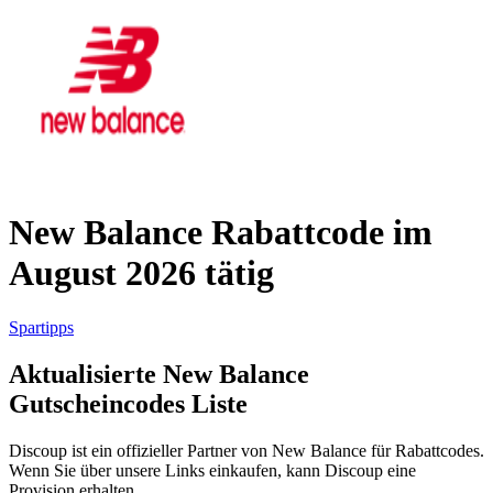
AliExpress
Kleidung und
Schuhe
Peek und
Cloppenburg
Haus und
Reifen.de
Garten
New Balance Rabattcode im
August 2026 tätig
Booking.com
Urlaub und
Transport
Spartipps
Aktualisierte New Balance
Pandora
Gutscheincodes Liste
Beauty und
Gesundheit
Douglas
Discoup ist ein offizieller Partner von New Balance für Rabattcodes.
Wenn Sie über unsere Links einkaufen, kann Discoup eine
Provision erhalten.