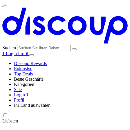
Suchen
1
Login
Profil
Discoup Rewards
Exklusive
Top Deals
Beste Geschäfte
Kategorien
Alle
Sale
Alle
Geschäfte
Amazon
Login
1
Kategorien
Profil
Ihr Land auswählen
United States
United Kingdom
Italia
France
España
Brasil
Global
SHEIN
Technologie
und
Liebsten
Elektronik