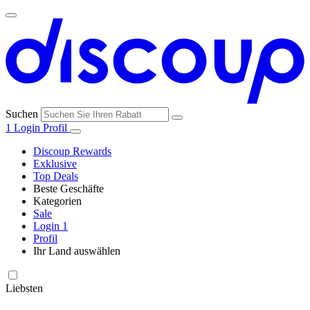
Suchen
1
Login
Profil
Discoup Rewards
Exklusive
Top Deals
Beste Geschäfte
Kategorien
Alle
Sale
Alle
Geschäfte
Amazon
Login
1
Kategorien
Profil
Ihr Land auswählen
United States
United Kingdom
Italia
France
España
Brasil
Global
SHEIN
Technologie
und
Liebsten
Elektronik