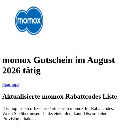
AliExpress
Kleidung und
Schuhe
Peek und
Cloppenburg
Haus und
Reifen.de
Garten
momox Gutschein im August
2026 tätig
Booking.com
Urlaub und
Transport
Spartipps
Aktualisierte momox Rabattcodes Liste
Pandora
Beauty und
Discoup ist ein offizieller Partner von momox für Rabattcodes.
Gesundheit
Wenn Sie über unsere Links einkaufen, kann Discoup eine
Douglas
Provision erhalten.