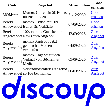
Code
Code
Angebot
Ablaufdatum
erhalten
Momox Gutschein 5€ Bonus
Code
MOM***
31/12/2030
für Neukunden
erhalten
Bereits
momox Aktion mit 10%
Code
07/09/2026
Angewendet
Bonus für Verkäufer
erhalten
Bereits
10% momox Gutschein im
Zum
12/09/2026
Angewendet
Newsletter-Angebot
Angebot
momox Angebot: Jetzt
Bereits
Zum
gebrauchte Medien
04/09/2026
Angewendet
Angebot
verkaufen
momox Angebot für den
Bereits
Zum
Verkauf von Büchern &
05/09/2026
Angewendet
Angebot
Medien
Bereits
Versandkostenfreies Angebot
Zum
06/09/2026
Angewendet
ab 10€ bei momox
Angebot