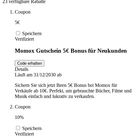
23 verfügbare Rabatte
DocMorris
Sport und
Coupon
Fitness
5€
Intimissimi
Speichern
Verifiziert
Autos und
Motorräder
Audible
Momox Gutschein 5€ Bonus für Neukunden
Code erhalten
Details
Sportstech
Läuft am 31/12/2030 ab
Sichern Sie sich jetzt Ihren 5€ Bonus bei Momox für
Verkäufe ab 10€. Perfekt, um gebrauchte Bücher, Filme und
Oakley
Musik einfach und lukrativ zu verkaufen.
Coupon
Guess
10%
Speichern
Verifiziert