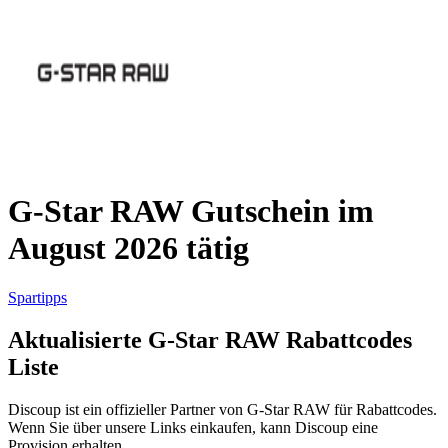
AliExpress
Kleidung und
Schuhe
Peek und
Cloppenburg
Haus und
Reifen.de
Garten
G-Star RAW Gutschein im
August 2026 tätig
Booking.com
Urlaub und
Transport
Spartipps
Aktualisierte G-Star RAW Rabattcodes
Pandora
Liste
Beauty und
Gesundheit
Douglas
Discoup ist ein offizieller Partner von G-Star RAW für Rabattcodes.
Wenn Sie über unsere Links einkaufen, kann Discoup eine
Provision erhalten.