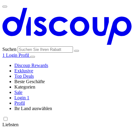
Suchen
1
Login
Profil
Discoup Rewards
Exklusive
Top Deals
Beste Geschäfte
Kategorien
Alle
Sale
Alle
Geschäfte
Amazon
Login
1
Kategorien
Profil
Ihr Land auswählen
United States
United Kingdom
Italia
France
España
Brasil
Global
SHEIN
Technologie
und
Liebsten
Elektronik