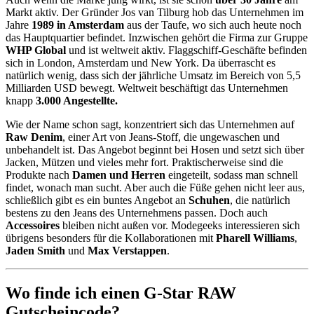
Markt aktiv. Der Gründer Jos van Tilburg hob das Unternehmen im
Jahre
1989 in Amsterdam
aus der Taufe, wo sich auch heute noch
das Hauptquartier befindet. Inzwischen gehört die Firma zur Gruppe
WHP Global
und ist weltweit aktiv. Flaggschiff-Geschäfte befinden
sich in London, Amsterdam und New York. Da überrascht es
natürlich wenig, dass sich der jährliche Umsatz im Bereich von 5,5
Milliarden USD bewegt. Weltweit beschäftigt das Unternehmen
knapp
3.000 Angestellte.
Wie der Name schon sagt, konzentriert sich das Unternehmen auf
Raw Denim
, einer Art von Jeans-Stoff, die ungewaschen und
unbehandelt ist. Das Angebot beginnt bei Hosen und setzt sich über
Jacken, Mützen und vieles mehr fort. Praktischerweise sind die
Produkte nach
Damen und Herren
eingeteilt, sodass man schnell
findet, wonach man sucht. Aber auch die Füße gehen nicht leer aus,
schließlich gibt es ein buntes Angebot an
Schuhen
, die natürlich
bestens zu den Jeans des Unternehmens passen. Doch auch
Accessoires
bleiben nicht außen vor. Modegeeks interessieren sich
übrigens besonders für die Kollaborationen mit
Pharell Williams
,
Jaden Smith
und
Max Verstappen
.
Wo finde ich einen G-Star RAW
Gutscheincode?