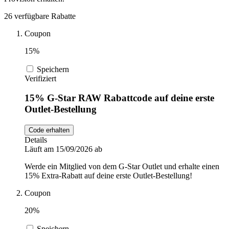
DocMorris
26 verfügbare Rabatte
Sport und
Fitness
Coupon
Intimissimi
15%
Speichern
Autos und
Verifiziert
Motorräder
Audible
15% G-Star RAW Rabattcode auf deine erste
Outlet-Bestellung
Sportstech
Code erhalten
Details
Läuft am 15/09/2026 ab
Oakley
Werde ein Mitglied von dem G-Star Outlet und erhalte einen
15% Extra-Rabatt auf deine erste Outlet-Bestellung!
Guess
Coupon
20%
Speichern