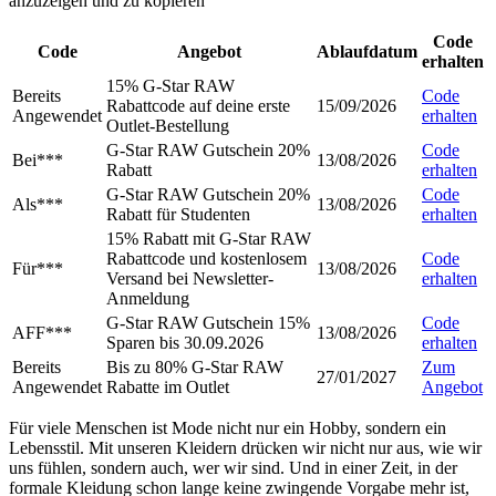
anzuzeigen und zu kopieren
Code
Code
Angebot
Ablaufdatum
erhalten
15% G-Star RAW
Bereits
Code
Rabattcode auf deine erste
15/09/2026
Angewendet
erhalten
Outlet-Bestellung
G-Star RAW Gutschein 20%
Code
Bei***
13/08/2026
Rabatt
erhalten
G-Star RAW Gutschein 20%
Code
Als***
13/08/2026
Rabatt für Studenten
erhalten
15% Rabatt mit G-Star RAW
Rabattcode und kostenlosem
Code
Für***
13/08/2026
Versand bei Newsletter-
erhalten
Anmeldung
G-Star RAW Gutschein 15%
Code
AFF***
13/08/2026
Sparen bis 30.09.2026
erhalten
Bereits
Bis zu 80% G-Star RAW
Zum
27/01/2027
Angewendet
Rabatte im Outlet
Angebot
Für viele Menschen ist Mode nicht nur ein Hobby, sondern ein
Lebensstil. Mit unseren Kleidern drücken wir nicht nur aus, wie wir
uns fühlen, sondern auch, wer wir sind. Und in einer Zeit, in der
formale Kleidung schon lange keine zwingende Vorgabe mehr ist,