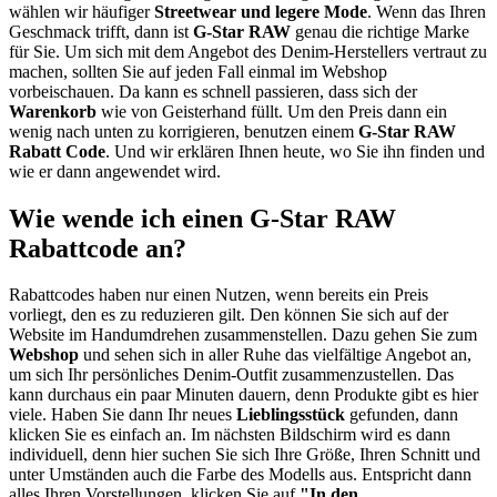
wählen wir häufiger
Streetwear und legere Mode
. Wenn das Ihren
Geschmack trifft, dann ist
G-Star RAW
genau die richtige Marke
für Sie. Um sich mit dem Angebot des Denim-Herstellers vertraut zu
machen, sollten Sie auf jeden Fall einmal im Webshop
vorbeischauen. Da kann es schnell passieren, dass sich der
Warenkorb
wie von Geisterhand füllt. Um den Preis dann ein
wenig nach unten zu korrigieren, benutzen einem
G-Star RAW
Rabatt Code
. Und wir erklären Ihnen heute, wo Sie ihn finden und
wie er dann angewendet wird.
Wie wende ich einen G-Star RAW
Rabattcode an?
Rabattcodes haben nur einen Nutzen, wenn bereits ein Preis
vorliegt, den es zu reduzieren gilt. Den können Sie sich auf der
Website im Handumdrehen zusammenstellen. Dazu gehen Sie zum
Webshop
und sehen sich in aller Ruhe das vielfältige Angebot an,
um sich Ihr persönliches Denim-Outfit zusammenzustellen. Das
kann durchaus ein paar Minuten dauern, denn Produkte gibt es hier
viele. Haben Sie dann Ihr neues
Lieblingsstück
gefunden, dann
klicken Sie es einfach an. Im nächsten Bildschirm wird es dann
individuell, denn hier suchen Sie sich Ihre Größe, Ihren Schnitt und
unter Umständen auch die Farbe des Modells aus. Entspricht dann
alles Ihren Vorstellungen, klicken Sie auf
"In den