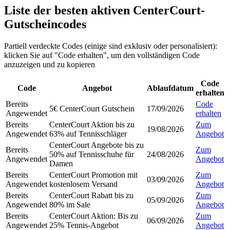
Liste der besten aktiven CenterCourt-
Gutscheincodes
Partiell verdeckte Codes (einige sind exklusiv oder personalisiert):
klicken Sie auf "Code erhalten", um den vollständigen Code
anzuzeigen und zu kopieren
Code
Code
Angebot
Ablaufdatum
erhalten
Bereits
Code
5€ CenterCourt Gutschein
17/09/2026
Angewendet
erhalten
Bereits
CenterCourt Aktion bis zu
Zum
19/08/2026
Angewendet
63% auf Tennisschläger
Angebot
CenterCourt Angebote bis zu
Bereits
Zum
50% auf Tennisschuhe für
24/08/2026
Angewendet
Angebot
Damen
Bereits
CenterCourt Promotion mit
Zum
03/09/2026
Angewendet
kostenlosem Versand
Angebot
Bereits
CenterCourt Rabatt bis zu
Zum
05/09/2026
Angewendet
80% im Sale
Angebot
Bereits
CenterCourt Aktion: Bis zu
Zum
06/09/2026
Angewendet
25% Tennis-Angebot
Angebot