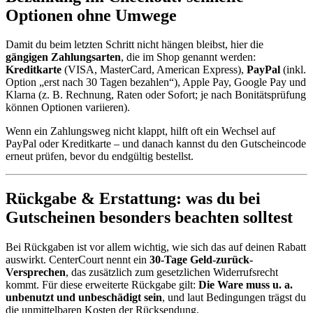
Optionen ohne Umwege
Damit du beim letzten Schritt nicht hängen bleibst, hier die
gängigen Zahlungsarten
, die im Shop genannt werden:
Kreditkarte
(VISA, MasterCard, American Express),
PayPal
(inkl.
Option „erst nach 30 Tagen bezahlen“), Apple Pay, Google Pay und
Klarna (z. B. Rechnung, Raten oder Sofort; je nach Bonitätsprüfung
können Optionen variieren).
Wenn ein Zahlungsweg nicht klappt, hilft oft ein Wechsel auf
PayPal oder Kreditkarte – und danach kannst du den Gutscheincode
erneut prüfen, bevor du endgültig bestellst.
Rückgabe & Erstattung: was du bei
Gutscheinen besonders beachten solltest
Bei Rückgaben ist vor allem wichtig, wie sich das auf deinen Rabatt
auswirkt. CenterCourt nennt ein
30-Tage Geld-zurück-
Versprechen
, das zusätzlich zum gesetzlichen Widerrufsrecht
kommt. Für diese erweiterte Rückgabe gilt:
Die Ware muss u. a.
unbenutzt und unbeschädigt sein
, und laut Bedingungen trägst du
die unmittelbaren Kosten der Rücksendung.