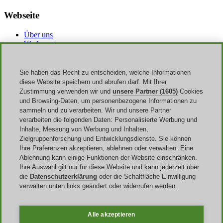
Webseite
Über uns
Werbung
Discoup Rewards
Kontakte
FAQ
Sie haben das Recht zu entscheiden, welche Informationen
AGB
diese Website speichern und abrufen darf. Mit Ihrer
Impressum
Zustimmung verwenden wir und
unsere Partner (1605)
Cookies
Transparenz
und Browsing-Daten, um personenbezogene Informationen zu
Discoup Team
sammeln und zu verarbeiten. Wir und unsere Partner
Nachrichte
verarbeiten die folgenden Daten: Personalisierte Werbung und
Alle Geschäfte
Inhalte, Messung von Werbung und Inhalten,
Alle Kategorien
Zielgruppenforschung und Entwicklungsdienste. Sie können
Rabattleitfaden
Ihre Präferenzen akzeptieren, ablehnen oder verwalten. Eine
Ablehnung kann einige Funktionen der Website einschränken.
Events
Ihre Auswahl gilt nur für diese Website und kann jederzeit über
die
Datenschutzerklärung
oder die Schaltfläche Einwilligung
Sale
verwalten unten links geändert oder widerrufen werden.
Back to School
Halloween
Amazon Prime Day
Alle akzeptieren