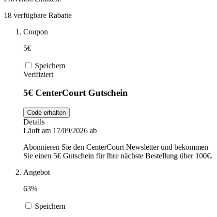
DocMorris
18 verfügbare Rabatte
Sport und
Fitness
Coupon
Intimissimi
5€
Speichern
Autos und
Verifiziert
Motorräder
Audible
5€ CenterCourt Gutschein
Sportstech
Code erhalten
Details
Läuft am 17/09/2026 ab
Oakley
Abonnieren Sie den CenterCourt Newsletter und bekommen
Sie einen 5€ Gutschein für Ihre nächste Bestellung über 100€.
Angebot
Guess
63%
Speichern