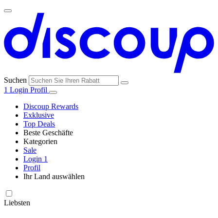
Suchen
1
Login
Profil
Discoup Rewards
Exklusive
Top Deals
Beste Geschäfte
Kategorien
Alle
Sale
Alle
Geschäfte
Amazon
Login
1
Kategorien
Profil
Ihr Land auswählen
United States
United Kingdom
Italia
France
España
Brasil
Global
SHEIN
Technologie
und
Liebsten
Elektronik