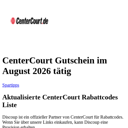
AliExpress
Kleidung und
Schuhe
Peek und
Cloppenburg
Haus und
Reifen.de
Garten
CenterCourt Gutschein im
August 2026 tätig
Booking.com
Urlaub und
Transport
Spartipps
Aktualisierte CenterCourt Rabattcodes
Pandora
Liste
Beauty und
Gesundheit
Douglas
Discoup ist ein offizieller Partner von CenterCourt für Rabattcodes.
Wenn Sie über unsere Links einkaufen, kann Discoup eine
Provision erhalten.