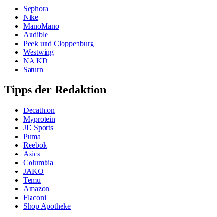
Sephora
Nike
ManoMano
Audible
Peek und Cloppenburg
Westwing
NA KD
Saturn
Tipps der Redaktion
Decathlon
Myprotein
JD Sports
Puma
Reebok
Asics
Columbia
JAKO
Temu
Amazon
Flaconi
Shop Apotheke