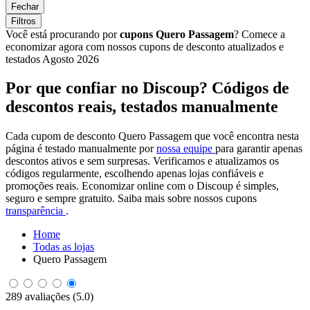
Fechar
Filtros
Você está procurando por
cupons Quero Passagem
? Comece a
economizar agora com nossos cupons de desconto atualizados e
testados Agosto 2026
Por que confiar no Discoup? Códigos de
descontos reais, testados manualmente
Cada cupom de desconto Quero Passagem que você encontra nesta
página é testado manualmente por
nossa equipe
para garantir apenas
descontos ativos e sem surpresas. Verificamos e atualizamos os
códigos regularmente, escolhendo apenas lojas confiáveis e
promoções reais. Economizar online com o Discoup é simples,
seguro e sempre gratuito. Saiba mais sobre nossos cupons
transparência
.
Home
Todas as lojas
Quero Passagem
289 avaliações (5.0)