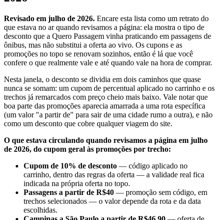
Revisado em julho de 2026.
Encare esta lista como um retrato do
que estava no ar quando revisamos a página: ela mostra o tipo de
desconto que a Quero Passagem vinha praticando em passagens de
ônibus, mas não substitui a oferta ao vivo. Os cupons e as
promoções no topo se renovam sozinhos, então é lá que você
confere o que realmente vale e até quando vale na hora de comprar.
Nesta janela, o desconto se dividia em dois caminhos que quase
nunca se somam: um cupom de percentual aplicado no carrinho e os
trechos já remarcados com preço cheio mais baixo. Vale notar que
boa parte das promoções aparecia amarrada a uma rota específica
(um valor "a partir de" para sair de uma cidade rumo a outra), e não
como um desconto que cobre qualquer viagem do site.
O que estava circulando quando revisamos a página em julho
de 2026, do cupom geral às promoções por trecho:
Cupom de 10% de desconto
— código aplicado no
carrinho, dentro das regras da oferta — a validade real fica
indicada na própria oferta no topo.
Passagens a partir de R$40
— promoção sem código, em
trechos selecionados — o valor depende da rota e da data
escolhidas.
Campinas a São Paulo a partir de R$46,90
— oferta de