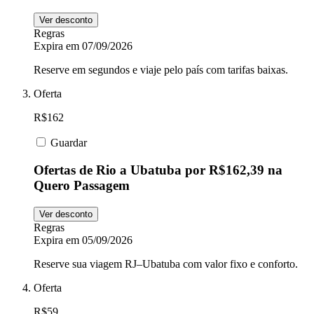
Ver desconto
Regras
Expira em 07/09/2026
Reserve em segundos e viaje pelo país com tarifas baixas.
Oferta
R$162
Guardar
Ofertas de Rio a Ubatuba por R$162,39 na
Quero Passagem
Ver desconto
Regras
Expira em 05/09/2026
Reserve sua viagem RJ–Ubatuba com valor fixo e conforto.
Oferta
R$59