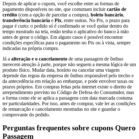
Depois de aplicar o cupom, você escolhe entre as formas de
pagamento disponíveis no site, que costumam incluir
cartão de
crédito
(com a opção de parcelar a compra),
boleto bancário
,
transferência bancária
e
Pix
, entre outras. No Pix, o prazo para
pagar é curto: o pedido só é confirmado se você quitar dentro do
tempo mostrado na tela, então tenha o aplicativo do banco à mão
antes de gerar o código. Em alguns casos é possível encontrar
condições específicas para o pagamento no Pix ou à vista, sempre
indicadas na própria compra.
Já a
alteração e o cancelamento
de uma passagem de ônibus
merecem atenção à parte, porque não seguem a mesma lógica de um
produto físico. Mudar data, horário ou cancelar uma viagem
depende das regras da empresa de ônibus responsável pelo trecho e
da antecedência em relação ao embarque, e pode envolver taxas ou
prazos próprios. Em compras feitas pela internet existe o direito de
arrependimento previsto no Código de Defesa do Consumidor, mas
a forma como ele se aplica a passagens com data marcada costuma
ter particularidades. Por isso, antes de comprar, vale ler as condições
de remarcação e cancelamento mostradas no site e guardar o
comprovante do pedido.
Perguntas frequentes sobre cupons Quero
Passagem