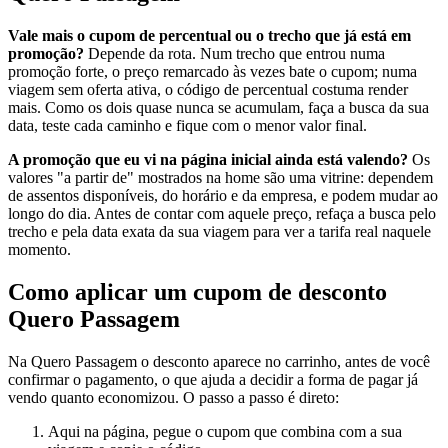
Vale mais o cupom de percentual ou o trecho que já está em
promoção?
Depende da rota. Num trecho que entrou numa
promoção forte, o preço remarcado às vezes bate o cupom; numa
viagem sem oferta ativa, o código de percentual costuma render
mais. Como os dois quase nunca se acumulam, faça a busca da sua
data, teste cada caminho e fique com o menor valor final.
A promoção que eu vi na página inicial ainda está valendo?
Os
valores "a partir de" mostrados na home são uma vitrine: dependem
de assentos disponíveis, do horário e da empresa, e podem mudar ao
longo do dia. Antes de contar com aquele preço, refaça a busca pelo
trecho e pela data exata da sua viagem para ver a tarifa real naquele
momento.
Como aplicar um cupom de desconto
Quero Passagem
Na Quero Passagem o desconto aparece no carrinho, antes de você
confirmar o pagamento, o que ajuda a decidir a forma de pagar já
vendo quanto economizou. O passo a passo é direto:
Aqui na página, pegue o cupom que combina com a sua