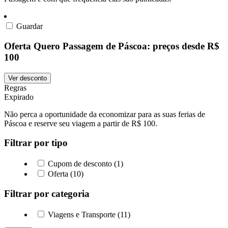
Guardar
Oferta Quero Passagem de Páscoa: preços desde R$
100
Ver desconto
Regras
Expirado
Não perca a oportunidade da economizar para as suas ferias de
Páscoa e reserve seu viagem a partir de R$ 100.
Filtrar por tipo
Cupom de desconto (1)
Oferta (10)
Filtrar por categoria
Viagens e Transporte (11)