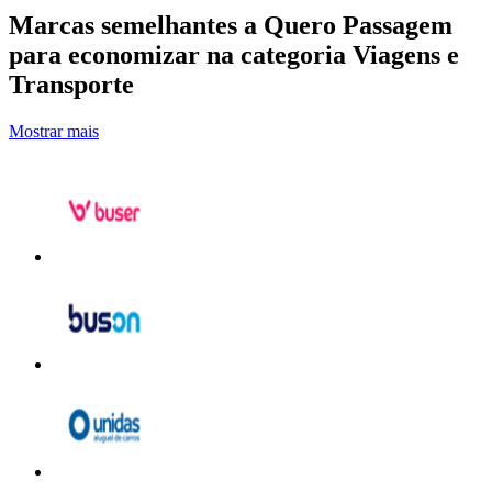
Marcas semelhantes a Quero Passagem
para economizar na categoria Viagens e
Transporte
Mostrar mais