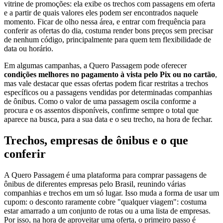
vitrine de promoções: ela exibe os trechos com passagens em oferta
e a partir de quais valores eles podem ser encontrados naquele
momento. Ficar de olho nessa área, e entrar com frequência para
conferir as ofertas do dia, costuma render bons preços sem precisar
de nenhum código, principalmente para quem tem flexibilidade de
data ou horário.
Em algumas campanhas, a Quero Passagem pode oferecer
condições melhores no pagamento à vista pelo Pix ou no cartão
,
mas vale destacar que essas ofertas podem ficar restritas a trechos
específicos ou a passagens vendidas por determinadas companhias
de ônibus. Como o valor de uma passagem oscila conforme a
procura e os assentos disponíveis, confirme sempre o total que
aparece na busca, para a sua data e o seu trecho, na hora de fechar.
Trechos, empresas de ônibus e o que
conferir
A Quero Passagem é uma plataforma para comprar passagens de
ônibus de diferentes empresas pelo Brasil, reunindo várias
companhias e trechos em um só lugar. Isso muda a forma de usar um
cupom: o desconto raramente cobre "qualquer viagem": costuma
estar amarrado a um conjunto de rotas ou a uma lista de empresas.
Por isso, na hora de aproveitar uma oferta, o primeiro passo é