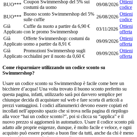
Coupon Swimmershop del 5% sui
Ottieni
BUO***
09/08/2026
costumi da uomo
codice
Buono sconto Swimmershop del 5%
Ottieni
BUO***
26/08/2026
sulle cuffie
codice
Già
Cuffie da nuoto a partire da 6,90 €
Ottieni
03/11/2026
Applicato
con le promo Swimmershop
offerta
Già
Offerte Swimmershop: costumi da
Ottieni
09/09/2026
Applicato
uomo a partire da 8,91 €
offerta
Già
Promozioni Swimmershop sugli
Ottieni
09/09/2026
Applicato
occhialini per il nuoto da 0,60 €
offerta
Come risparmiare utilizzando un codice sconto su
Swimmershop?
Usare un codice sconto su Swimmershop è facile come bere un
bicchiere d’acqua! Una volta trovato il buono sconto preferito su
questa pagina, infatti, utilizzarlo sarà poi davvero semplice per
chiunque decida di acquistare sul web e fare scorta di articoli a
prezzi vantaggiosi. I codici alfanumerici devono essere copiati ed
incollati nell’apposito spazio che si trova nella pagina di riepilogo
alla voce “hai un codice sconto?”, poi si clicca su “applica” e il
nuovo prezzo si aggiornerà in automatico. Usare il codice sconto più
adatto alle proprie esigenze, dunque, è molto facile e veloce, e ogni
acquisto può essere portato a buon fine da tutti, anche da chi è meno