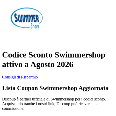
AliExpress
Abbigliamento
e Accessori
eBay
Casa e
Amazon
Giardino
Codice Sconto Swimmershop
YOOX
attivo a Agosto 2026
Vacanze e
Hotel
Consigli di Risparmio
ITA Airways
Lista Coupon Swimmershop Aggiornata
Cosmetici e
Profumi
Samsung
Discoup è partner ufficiale di Swimmershop per i codici sconto.
Acquistando tramite i nostri link, Discoup può ricevere una
commissione.
Trasporti
Fineco