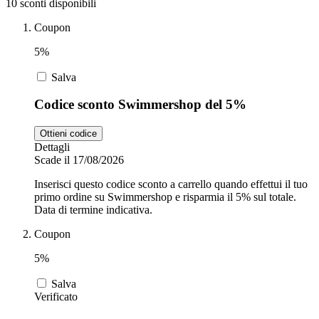
10 sconti disponibili
Coupon
Zooplus
Auto e Moto
5%
Salva
Alpitour
Codice sconto Swimmershop del 5%
Salute e
Farmacia
Ottieni codice
Dettagli
Privé by
Scade il 17/08/2026
Zalando
Scarpe
Inserisci questo codice sconto a carrello quando effettui il tuo
primo ordine su Swimmershop e risparmia il 5% sul totale.
Data di termine indicativa.
adidas
Coupon
5%
Unieuro
Salva
Verificato