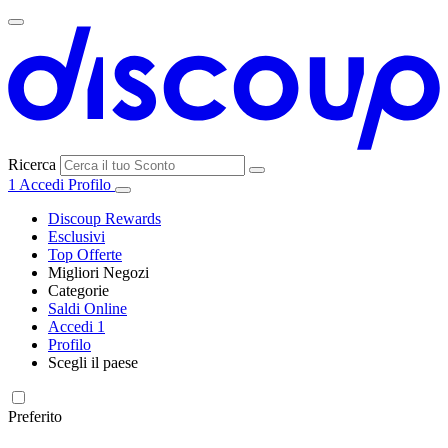
Ricerca
1
Accedi
Profilo
Discoup Rewards
Esclusivi
Top Offerte
Migliori Negozi
Categorie
Tutti i
Saldi Online
Tutte le
negozi
SHEIN
Accedi
1
categorie
Profilo
Elettronica e
Scegli il paese
Informatica
United
United
France
España
Deutschland
Brasil
Global
MediaWorld
States
Kingdom
Preferito