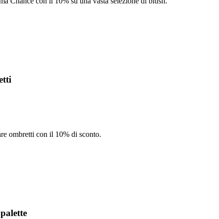
ma Chance con il 10% su una vasta selezione di blush.
tti
e ombretti con il 10% di sconto.
palette