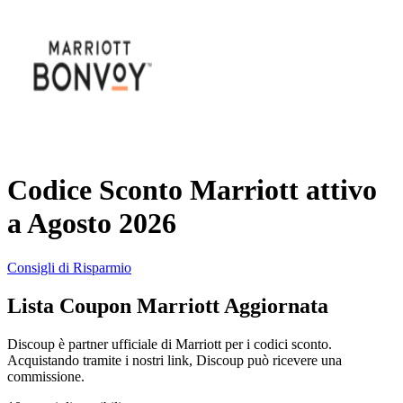
AliExpress
Abbigliamento
e Accessori
eBay
Casa e
Amazon
Giardino
Codice Sconto Marriott attivo
YOOX
a Agosto 2026
Vacanze e
Hotel
Consigli di Risparmio
ITA Airways
Lista Coupon Marriott Aggiornata
Cosmetici e
Profumi
Samsung
Discoup è partner ufficiale di Marriott per i codici sconto.
Acquistando tramite i nostri link, Discoup può ricevere una
commissione.
Trasporti
Fineco