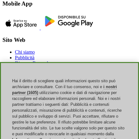
Mobile App
Sito Web
Chi siamo
Pubblicità
Discoup Rewards
Contatti
FAQ
T&C
Hai il diritto di scegliere quali informazioni questo sito può
Informazioni legali
archiviare e consultare. Con il tuo consenso, noi e
i nostri
Trasparenza
partner (1605)
utilizziamo cookie e dati di navigazione per
Team Discoup
raccogliere ed elaborare informazioni personali. Noi e i nostri
News
partner trattiamo i seguenti dati: Pubblicità e contenuti
Tutti i negozi
personalizzati, misurazione di pubblicità e contenuti, ricerche
Tutte le categorie
sul pubblico e sviluppo di servizi. Puoi accettare, rifiutare o
Guida agli sconti
gestire le tue preferenze. Il rifiuto potrebbe limitare alcune
funzionalità del sito. Le tue scelte valgono solo per questo sito
Eventi
e puoi modificarle o revocarle in qualsiasi momento dalla