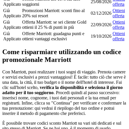
25/08/2026
Applicato
soggiorni
offerta
Già
Promozioni Marriott: sconti fino al
Ottieni
02/12/2026
Applicato
20% sui resort
offerta
Già
Offerta Marriott: se sei cliente Gold
Ottieni
22/09/2026
Applicato
ottieni il 25 % di punti in più
offerta
Già
Offerte Marriott: guadagna punti e
Ottieni
19/10/2026
Applicato
ottieni vantaggi esclusivi
offerta
Come risparmiare utilizzando un codice
promozionale Marriott
Con Marriott, puoi realizzare i tuoi sogni di viaggio. Prenota camere
e servizi esclusivi a prezzi vantaggiosi! È facile: tutto ciò che serve è
una data, la città, il tuo budget o il nome dell'hotel di interesse. Fai
clic sull'hotel scelto,
verifica la disponibilità e seleziona il giorno
adatto per il tuo soggiorno
. Procedi quindi al passo successivo:
inserisci nome, cognome, i tuoi dati personali e la tua email per
registrarti. Infine, clicca su "Continua” per verificare e confermare la
tua prenotazione: qui vedrai il riepilogo del tuo ordine e potrai
inserire il metodo di pagamento che preferisci.
È possibile trovare codici sconto Marriott su vari siti dedicati e sul
sito stesso di Marriott. Se ne hai uno, è il momento di usarlo.