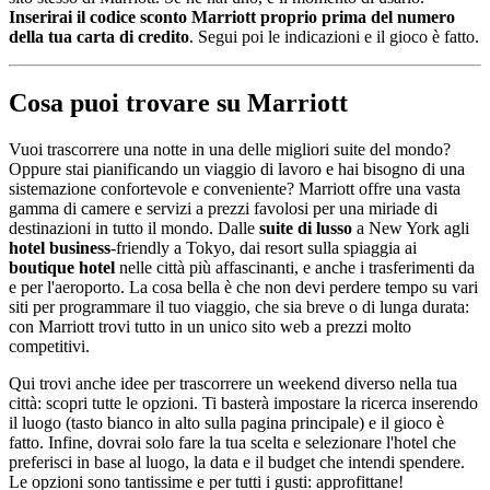
Inserirai il codice sconto Marriott proprio prima del numero
della tua carta di credito
. Segui poi le indicazioni e il gioco è fatto.
Cosa puoi trovare su Marriott
Vuoi trascorrere una notte in una delle migliori suite del mondo?
Oppure stai pianificando un viaggio di lavoro e hai bisogno di una
sistemazione confortevole e conveniente? Marriott offre una vasta
gamma di camere e servizi a prezzi favolosi per una miriade di
destinazioni in tutto il mondo. Dalle
suite di lusso
a New York agli
hotel business
-friendly a Tokyo, dai resort sulla spiaggia ai
boutique hotel
nelle città più affascinanti, e anche i trasferimenti da
e per l'aeroporto. La cosa bella è che non devi perdere tempo su vari
siti per programmare il tuo viaggio, che sia breve o di lunga durata:
con Marriott trovi tutto in un unico sito web a prezzi molto
competitivi.
Qui trovi anche idee per trascorrere un weekend diverso nella tua
città: scopri tutte le opzioni. Ti basterà impostare la ricerca inserendo
il luogo (tasto bianco in alto sulla pagina principale) e il gioco è
fatto. Infine, dovrai solo fare la tua scelta e selezionare l'hotel che
preferisci in base al luogo, la data e il budget che intendi spendere.
Le opzioni sono tantissime e per tutti i gusti: approfittane!