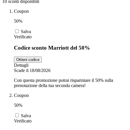
10 sconti disponibili
Coupon
Zooplus
Auto e Moto
50%
Salva
Verificato
Alpitour
Salute e
Codice sconto Marriott del 50%
Farmacia
Ottieni codice
Privé by
Dettagli
Zalando
Scarpe
Scade il 18/08/2026
Con questa promozione potrai risparmiare il 50% sulla
prenotazione della tua seconda camera!
adidas
Coupon
50%
Unieuro
Salva
Verificato