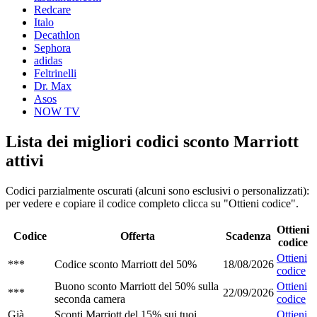
Redcare
Italo
Decathlon
Sephora
adidas
Feltrinelli
Dr. Max
Asos
NOW TV
Lista dei migliori codici sconto Marriott
attivi
Codici parzialmente oscurati (alcuni sono esclusivi o personalizzati):
per vedere e copiare il codice completo clicca su "Ottieni codice".
Ottieni
Codice
Offerta
Scadenza
codice
Ottieni
***
Codice sconto Marriott del 50%
18/08/2026
codice
Buono sconto Marriott del 50% sulla
Ottieni
***
22/09/2026
seconda camera
codice
Già
Sconti Marriott del 15% sui tuoi
Ottieni