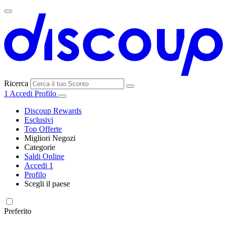
Ricerca
1
Accedi
Profilo
Discoup Rewards
Esclusivi
Top Offerte
Migliori Negozi
Categorie
Tutti i
Saldi Online
Tutte le
negozi
SHEIN
Accedi
1
categorie
Profilo
Elettronica e
Scegli il paese
Informatica
United
United
France
España
Deutschland
Brasil
Global
MediaWorld
States
Kingdom
Preferito