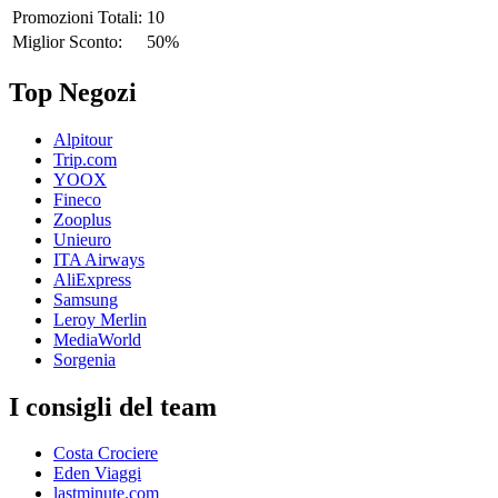
Promozioni Totali:
10
Miglior Sconto:
50%
Top Negozi
Alpitour
Trip.com
YOOX
Fineco
Zooplus
Unieuro
ITA Airways
AliExpress
Samsung
Leroy Merlin
MediaWorld
Sorgenia
I consigli del team
Costa Crociere
Eden Viaggi
lastminute.com