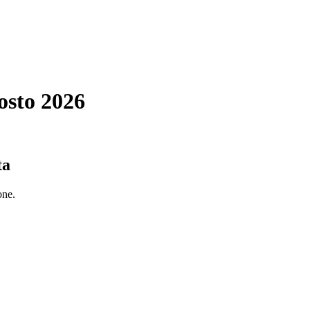
osto 2026
ta
one.