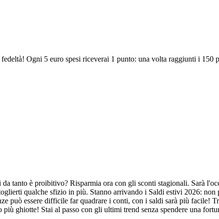
a fedeltà! Ogni 5 euro spesi riceverai 1 punto: una volta raggiunti i 150 
ri da tanto è proibitivo? Risparmia ora con gli sconti stagionali. Sarà l'
toglierti qualche sfizio in più. Stanno arrivando i Saldi estivi 2026: non 
adenze può essere difficile far quadrare i conti, con i saldi sarà più faci
o più ghiotte! Stai al passo con gli ultimi trend senza spendere una fortun