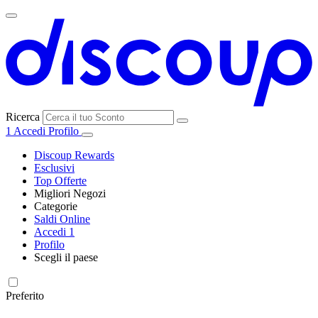
Ricerca
1
Accedi
Profilo
Discoup Rewards
Esclusivi
Top Offerte
Migliori Negozi
Categorie
Tutti i
Saldi Online
Tutte le
negozi
SHEIN
Accedi
1
categorie
Profilo
Elettronica e
Scegli il paese
Informatica
United
United
France
España
Deutschland
Brasil
Global
MediaWorld
States
Kingdom
Preferito