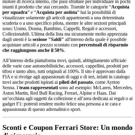
motore di ricerca interno, che puoi sfruttare per individuare in pochi
istanti il prodotto che stai cercando. Tramite le categorie “
Acquista
per squadra
” e “
Acquista per autista
” hai la possibilità di
visualizzare solamente gli articoli appartenenti a una determinata
scuderia o a uno specifico pilota, mentre le altre sezioni principali
sono: Uomo, Donna, Bambino, Cappelli, Regali e accessori,
Collezionabili. Ultima della lista ma sicuramente molto apprezzata
dagli utenti è la
sezione "Saldi"
all'interno della quale è possibile
acquistare articoli a prezzo scontato con
percentuali di risparmio
che raggiungono anche il 50%
.
All’interno della piattaforma trovi, quindi, abbigliamento ufficiale
delle varie case automobilistiche, accessori, cappellini, prodotti per
tifosi e tanto altro, tutti originali al 100%. Il sito è approvato dalla
FIA e si rivolge agli appassionati di oggi e di ieri, infatti in catalogo
trovi anche prodotti ispirati ai
piloti del passato
, come Ayrton
Senna. I
team rappresentati
sono ad esempio: McLaren, Mercedes,
Aston Martin, Red Bull Racing, Ferrari, Alpine e Haas. Dai
un’occhiata agli oggetti da collezione e all’area dedicata ai regali o ai
gadget F1: potresti rendere molto felice una persona a te cara e
appassionata di questo adrenalinico sport.
Sconti e Coupon Ferrari Store: Un mondo