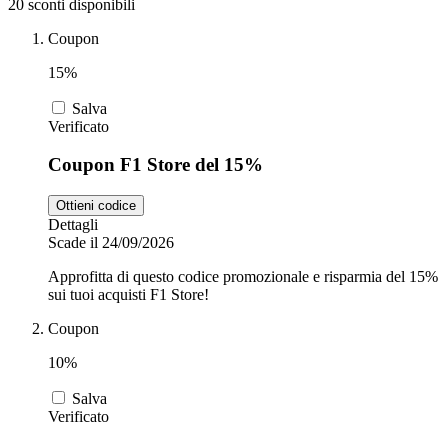
20 sconti disponibili
Coupon
Zooplus
Auto e Moto
15%
Salva
Verificato
Alpitour
Salute e
Coupon F1 Store del 15%
Farmacia
Ottieni codice
Privé by
Dettagli
Zalando
Scarpe
Scade il 24/09/2026
Approfitta di questo codice promozionale e risparmia del 15%
sui tuoi acquisti F1 Store!
adidas
Coupon
10%
Unieuro
Salva
Verificato