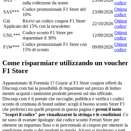
SAS***
23/08/2026
sulla collezione da uomo
codice
Codice promozionale F1 Store del
Ottieni
SAS***
23/08/2026
10%
codice
Già
Ricevi un codice coupon F1 Store
Ottieni
22/10/2026
Applicato
del 15% con la newsletter
codice
Codice sconto F1 Store per
Ottieni
UNL***
12/09/2026
risparmiare il 30%
codice
Codice promozionale F1 Store con
Ottieni
F1W***
09/09/2026
15% di sconto
codice
Come risparmiare utilizzando un voucher
F1 Store
Appassionato di Formula 1? Grazie ai F1 Store coupon offerti da
Discoup.com hai la possibilità di risparmiare sul prezzo di listino
mentre acquisti i tantissimi prodotti presenti sul sito ufficiale.
Discoup.com è il portale che raccoglie, pubblica e verifica i codici
sconto di centinaia di brand online: scegli il buono sconto Store F1
che preferisci tra quelli proposti in questa pagina e
premi il tasto
"Scopri il codice" per visualizzarne la stringa e le condizioni
. Ce
ne sono di svariate tipologie: dal codice sconto Ferrari Store per
ottenere un risparmio fisso o in percentuale al coupon per ottenere la
spedizione gratis o dei prodotti in regalo. Alcuni si rivolgono a tutti