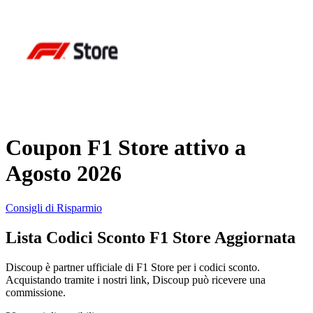
AliExpress
Abbigliamento
e Accessori
eBay
Casa e
Amazon
Giardino
Coupon F1 Store attivo a
YOOX
Agosto 2026
Vacanze e
Hotel
Consigli di Risparmio
ITA Airways
Lista Codici Sconto F1 Store Aggiornata
Cosmetici e
Profumi
Samsung
Discoup è partner ufficiale di F1 Store per i codici sconto.
Acquistando tramite i nostri link, Discoup può ricevere una
commissione.
Trasporti
Fineco