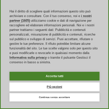
Mobile App
Hai il diritto di scegliere quali informazioni questo sito può
archiviare e consultare. Con il tuo consenso, noi e
i nostri
partner (1605)
utilizziamo cookie e dati di navigazione per
raccogliere ed elaborare informazioni personali. Noi e i nostri
Sito Web
partner trattiamo i seguenti dati: Pubblicità e contenuti
personalizzati, misurazione di pubblicità e contenuti, ricerche
sul pubblico e sviluppo di servizi. Puoi accettare, rifiutare o
Chi siamo
Pubblicità
gestire le tue preferenze. Il rifiuto potrebbe limitare alcune
Discoup Rewards
funzionalità del sito. Le tue scelte valgono solo per questo sito
Contatti
e puoi modificarle o revocarle in qualsiasi momento dalla
FAQ
Informativa sulla privacy
o tramite il pulsante Gestisci il
T&C
consenso in basso a sinistra.
Informazioni legali
Trasparenza
Team Discoup
Accetta tutti
News
Tutti i negozi
Più opzioni
Tutte le categorie
Guida agli sconti
Continua senza accettare
Eventi