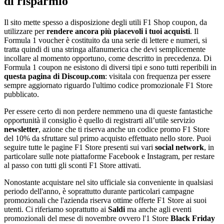
di risparmio
Il sito mette spesso a disposizione degli utili F1 Shop coupon, da
utilizzare per
rendere ancora più piacevoli i tuoi acquisti
. Il
Formula 1 voucher è costituito da una serie di lettere e numeri, si
tratta quindi di una stringa alfanumerica che devi semplicemente
incollare al momento opportuno, come descritto in precedenza. Di
Formula 1 coupon ne esistono di diversi tipi e sono tutti reperibili in
questa pagina di Discoup.com
: visitala con frequenza per essere
sempre aggiornato riguardo l'ultimo codice promozionale F1 Store
pubblicato.
Per essere certo di non perdere nemmeno una di queste fantastiche
opportunità il consiglio è quello di registrarti all’utile servizio
newsletter
, azione che ti riserva anche un codice promo F1 Store
del 10% da sfruttare sul primo acquisto effettuato nello store. Puoi
seguire tutte le pagine F1 Store presenti sui vari
social network
, in
particolare sulle note piattaforme Facebook e Instagram, per restare
al passo con tutti gli sconti F1 Store attivati.
Nonostante acquistare nel sito ufficiale sia conveniente in qualsiasi
periodo dell'anno, è soprattutto durante particolari campagne
promozionali che l'azienda riserva ottime offerte F1 Store ai suoi
utenti. Ci riferiamo soprattutto ai
Saldi
ma anche agli eventi
promozionali del mese di novembre ovvero l'1 Store
Black Friday