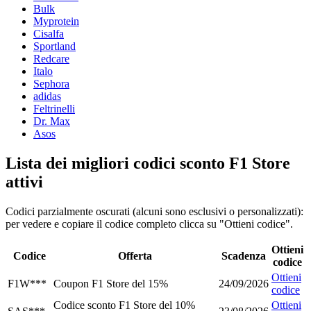
Bulk
Myprotein
Cisalfa
Sportland
Redcare
Italo
Sephora
adidas
Feltrinelli
Dr. Max
Asos
Lista dei migliori codici sconto F1 Store
attivi
Codici parzialmente oscurati (alcuni sono esclusivi o personalizzati):
per vedere e copiare il codice completo clicca su "Ottieni codice".
Ottieni
Codice
Offerta
Scadenza
codice
Ottieni
F1W***
Coupon F1 Store del 15%
24/09/2026
codice
Codice sconto F1 Store del 10%
Ottieni