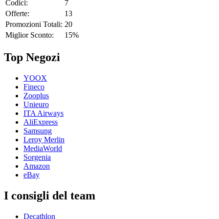
Codici:
7
Offerte:
13
Promozioni Totali:
20
Miglior Sconto:
15%
Top Negozi
YOOX
Fineco
Zooplus
Unieuro
ITA Airways
AliExpress
Samsung
Leroy Merlin
MediaWorld
Sorgenia
Amazon
eBay
I consigli del team
Decathlon