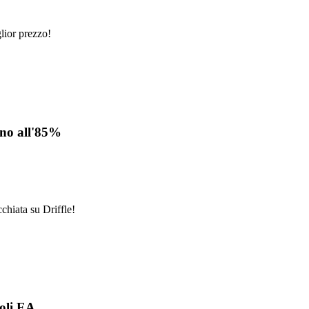
lior prezzo!
fino all'85%
cchiata su Driffle!
toli EA