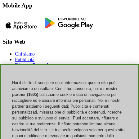
Mobile App
Sito Web
Chi siamo
Pubblicità
Discoup Rewards
Contatti
FAQ
T&C
Hai il diritto di scegliere quali informazioni questo sito può
Informazioni legali
archiviare e consultare. Con il tuo consenso, noi e
i nostri
Trasparenza
partner (1605)
utilizziamo cookie e dati di navigazione per
Team Discoup
raccogliere ed elaborare informazioni personali. Noi e i nostri
News
partner trattiamo i seguenti dati: Pubblicità e contenuti
Tutti i negozi
personalizzati, misurazione di pubblicità e contenuti, ricerche
Tutte le categorie
sul pubblico e sviluppo di servizi. Puoi accettare, rifiutare o
Guida agli sconti
gestire le tue preferenze. Il rifiuto potrebbe limitare alcune
funzionalità del sito. Le tue scelte valgono solo per questo sito
Eventi
e puoi modificarle o revocarle in qualsiasi momento dalla