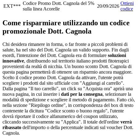
Codice Promo Dott. Cagnola del 5%
Ottieni
EXT***
20/09/2026
sulla linea Acorelle
codice
Come risparmiare utilizzando un codice
promozionale Dott. Cagnola
Chi desidera rimanere in forma, o far fronte a piccoli problemi di
salute, ha nel sito del Dott. Cagnola un valido supporto. Fin dagli
esordi, l'intenzione del Dott. Cagnola era di formulare
soluzioni
innovative
, distribuendo sul territorio italiano prodotti fitoterapici
provenienti da realtà di nicchia. Un buono sconto Dott. Cagnola di
questa pagina permetterà di ottenere un risparmio ancora maggiore.
Scelto il codice promo Dott. Cagnola da attivare, l'utente potrà
scegliere i prodotti dal sito ufficiale con "Aggiungi al carrello".
Dalla pagina "Il tuo carrello", un click su "Acquista ora" aprirà una
nuova pagina, in cui inserire i
dati per la consegna
, selezionare la
modalità di spedizione e scegliere il metodo di pagamento. Fatto ciò,
nella sezione "Riepilogo ordine", in corrispondenza del box di testo
contenente la dicitura "Codice sconto o buono regalo", l'utente
dovrà riportare il codice alfanumerico del coupon utilizzato,
cliccando successivamente su "Applica". Il totale dell'ordine
verrà
ribassato
dell'importo o della percentuale indicati sul voucher Dott.
Cagnola.