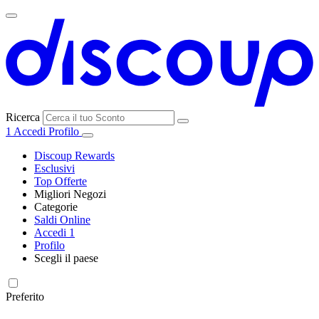
Ricerca
1
Accedi
Profilo
Discoup Rewards
Esclusivi
Top Offerte
Migliori Negozi
Categorie
Tutti i
Saldi Online
Tutte le
negozi
SHEIN
Accedi
1
categorie
Profilo
Elettronica e
Scegli il paese
Informatica
United
United
France
España
Deutschland
Brasil
Global
MediaWorld
States
Kingdom
Preferito