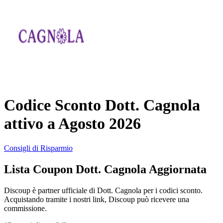
AliExpress
Abbigliamento
e Accessori
eBay
Casa e
Amazon
Giardino
Codice Sconto Dott. Cagnola
YOOX
attivo a Agosto 2026
Vacanze e
Hotel
Consigli di Risparmio
ITA Airways
Lista Coupon Dott. Cagnola Aggiornata
Cosmetici e
Profumi
Samsung
Discoup è partner ufficiale di Dott. Cagnola per i codici sconto.
Acquistando tramite i nostri link, Discoup può ricevere una
commissione.
Trasporti
Fineco