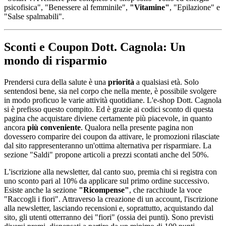
psicofisica", "Benessere al femminile",
"Vitamine"
, "Epilazione" e
"Salse spalmabili".
Sconti e Coupon Dott. Cagnola: Un
mondo di risparmio
Prendersi cura della salute è una
priorità
a qualsiasi età. Solo
sentendosi bene, sia nel corpo che nella mente, è possibile svolgere
in modo proficuo le varie attività quotidiane. L'e-shop Dott. Cagnola
si è prefisso questo compito. Ed è grazie ai codici sconto di questa
pagina che acquistare diviene certamente più piacevole, in quanto
ancora
più conveniente
. Qualora nella presente pagina non
dovessero comparire dei coupon da attivare, le promozioni rilasciate
dal sito rappresenteranno un'ottima alternativa per risparmiare. La
sezione "Saldi" propone articoli a prezzi scontati anche del 50%.
L'iscrizione alla newsletter, dal canto suo, premia chi si registra con
uno sconto pari al 10% da applicare sul primo ordine successivo.
Esiste anche la sezione
"Ricompense"
, che racchiude la voce
"Raccogli i fiori". Attraverso la creazione di un account, l'iscrizione
alla newsletter, lasciando recensioni e, soprattutto, acquistando dal
sito, gli utenti otterranno dei "fiori" (ossia dei punti). Sono previsti