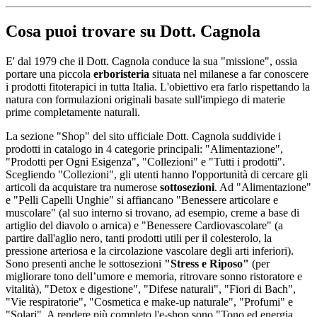
Cosa puoi trovare su Dott. Cagnola
E' dal 1979 che il Dott. Cagnola conduce la sua "missione", ossia
portare una piccola
erboristeria
situata nel milanese a far conoscere
i prodotti fitoterapici in tutta Italia. L'obiettivo era farlo rispettando la
natura con formulazioni originali basate sull'impiego di materie
prime completamente naturali.
La sezione "Shop" del sito ufficiale Dott. Cagnola suddivide i
prodotti in catalogo in 4 categorie principali: "Alimentazione",
"Prodotti per Ogni Esigenza", "Collezioni" e "Tutti i prodotti".
Scegliendo "Collezioni", gli utenti hanno l'opportunità di cercare gli
articoli da acquistare tra numerose
sottosezioni
. Ad "Alimentazione"
e "Pelli Capelli Unghie" si affiancano "Benessere articolare e
muscolare" (al suo interno si trovano, ad esempio, creme a base di
artiglio del diavolo o arnica) e "Benessere Cardiovascolare" (a
partire dall'aglio nero, tanti prodotti utili per il colesterolo, la
pressione arteriosa e la circolazione vascolare degli arti inferiori).
Sono presenti anche le sottosezioni
"Stress e Riposo"
(per
migliorare tono dell’umore e memoria, ritrovare sonno ristoratore e
vitalità), "Detox e digestione", "Difese naturali", "Fiori di Bach",
"Vie respiratorie", "Cosmetica e make-up naturale", "Profumi" e
"Solari". A rendere più completo l'e-shop sono "Tono ed energia