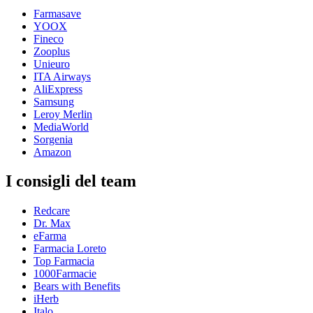
Farmasave
YOOX
Fineco
Zooplus
Unieuro
ITA Airways
AliExpress
Samsung
Leroy Merlin
MediaWorld
Sorgenia
Amazon
I consigli del team
Redcare
Dr. Max
eFarma
Farmacia Loreto
Top Farmacia
1000Farmacie
Bears with Benefits
iHerb
Italo