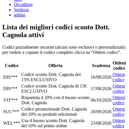
Decathlon
Sephora
adidas
Lista dei migliori codici sconto Dott.
Cagnola attivi
Codici parzialmente oscurati (alcuni sono esclusivi o personalizzati):
per vedere e copiare il codice completo clicca su "Ottieni codice".
Ottieni
Codice
Offerta
Scadenza
codice
Codice sconto Dott. Cagnola del
Ottieni
DIS***
16/08/2026
15% ESCLUSIVO
codice
Codice sconto Dott. Cagnola di 15€
Ottieni
DIS***
17/08/2026
ESCLUSIVO
codice
Risparmia il 20% con il buono sconto
Ottieni
VIT***
06/10/2026
Dott. Cagnola
codice
Codice promozionale Dott. Cagnola
Ottieni
SUC***
20/09/2026
del 10% su prodotti selezionati
codice
Usa il buono sconto Dott. Cagnola
Ottieni
WEL***
23/08/2026
del 10% sul primo ordine
codice