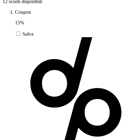
12 sconti disponibili
Coupon
Zooplus
Auto e Moto
15%
Salva
Alpitour
Salute e
Farmacia
Privé by
Zalando
Scarpe
adidas
Unieuro