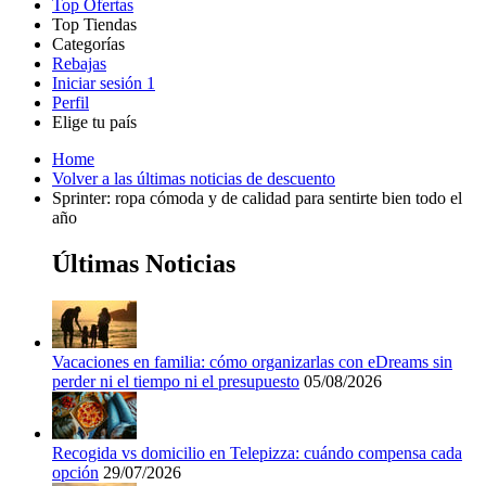
Top Ofertas
Top Tiendas
Categorías
Todas las
Rebajas
Todas las
tiendas
AliExpress
Iniciar sesión
1
categorías
Perfil
Electrónica e
Elige tu país
Informática
United
United
Italia
France
Deutschland
Brasil
Global
SHEIN
Home
States
Kingdom
Volver a las últimas noticias de descuento
Sprinter: ropa cómoda y de calidad para sentirte bien todo el
año
Primor
Ropa y
Accesorios
Últimas Noticias
Amazon
Hogar y
Vacaciones en familia: cómo organizarlas con eDreams sin
Jardín
Druni
perder ni el tiempo ni el presupuesto
05/08/2026
Recogida vs domicilio en Telepizza: cuándo compensa cada
Vacaciones y
Booking.com
opción
29/07/2026
Transporte