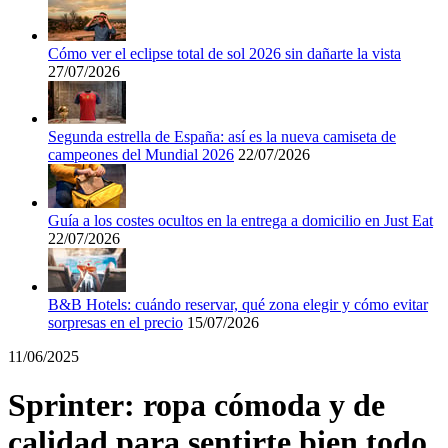
Miravia
Cómo ver el eclipse total de sol 2026 sin dañarte la vista
27/07/2026
Cosméticos y
Perfumes
Temu
Segunda estrella de España: así es la nueva camiseta de
campeones del Mundial 2026
22/07/2026
Tiempo libre
MediaMarkt
Guía a los costes ocultos en la entrega a domicilio en Just Eat
22/07/2026
Ikea
Coches y
Motos
B&B Hotels: cuándo reservar, qué zona elegir y cómo evitar
sorpresas en el precio
15/07/2026
Nike
11/06/2025
Salud y
Sprinter: ropa cómoda y de
adidas
Farmacia
calidad para sentirte bien todo