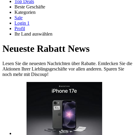
Top Deals
Beste Geschäfte
Kategorien
Alle
Sale
Alle
Geschäfte
Amazon
Login
1
Kategorien
Profil
Ihr Land auswählen
United States
United Kingdom
Italia
France
España
Brasil
Global
SHEIN
Technologie
Neueste Rabatt News
und
Elektronik
Lesen Sie die neuesten Nachrichten über Rabatte. Entdecken Sie die
AliExpress
Aktionen Ihrer Lieblingsgeschäfte vor allen anderen. Sparen Sie
noch mehr mit Discoup!
Kleidung und
Schuhe
Peek und
Cloppenburg
Haus und
Reifen.de
Garten