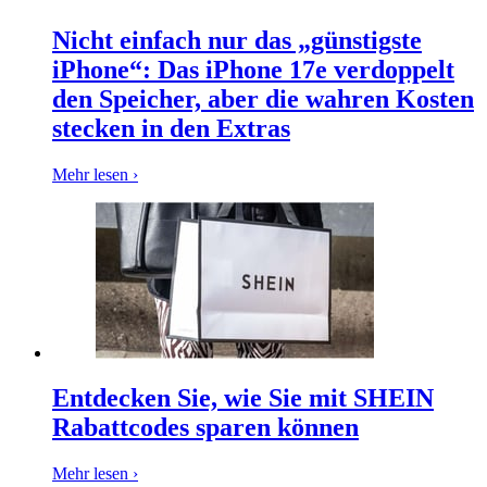
Booking.com
Urlaub und
Nicht einfach nur das „günstigste
Transport
iPhone“: Das iPhone 17e verdoppelt
den Speicher, aber die wahren Kosten
Pandora
stecken in den Extras
Beauty und
Gesundheit
Douglas
Mehr lesen ›
DocMorris
Sport und
Fitness
Intimissimi
Autos und
Motorräder
Audible
Entdecken Sie, wie Sie mit SHEIN
Rabattcodes sparen können
Sportstech
Mehr lesen ›