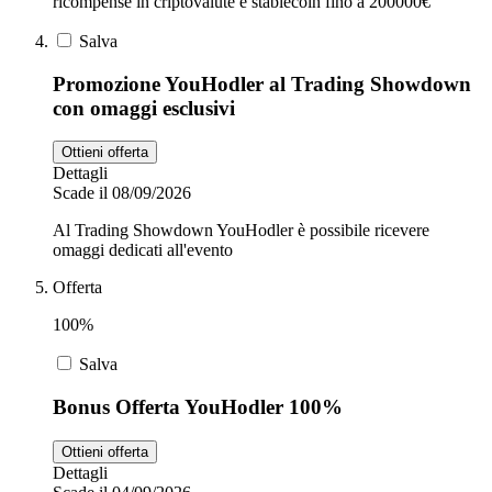
ricompense in criptovalute e stablecoin fino a 200000€
Salva
Promozione YouHodler al Trading Showdown
con omaggi esclusivi
Ottieni offerta
Dettagli
Scade il 08/09/2026
Al Trading Showdown YouHodler è possibile ricevere
omaggi dedicati all'evento
Offerta
100%
Salva
Bonus Offerta YouHodler 100%
Ottieni offerta
Dettagli