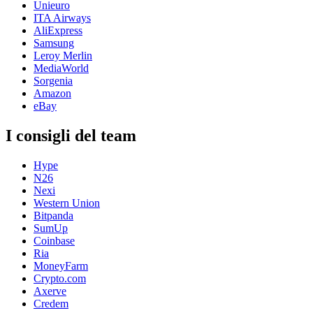
Unieuro
ITA Airways
AliExpress
Samsung
Leroy Merlin
MediaWorld
Sorgenia
Amazon
eBay
I consigli del team
Hype
N26
Nexi
Western Union
Bitpanda
SumUp
Coinbase
Ria
MoneyFarm
Crypto.com
Axerve
Credem