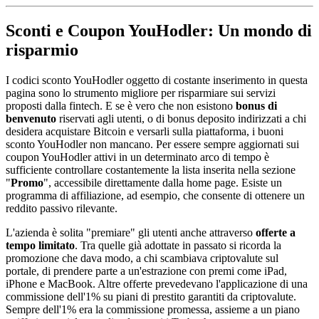
Sconti e Coupon YouHodler: Un mondo di
risparmio
I codici sconto YouHodler oggetto di costante inserimento in questa
pagina sono lo strumento migliore per risparmiare sui servizi
proposti dalla fintech. E se è vero che non esistono
bonus di
benvenuto
riservati agli utenti, o di bonus deposito indirizzati a chi
desidera acquistare Bitcoin e versarli sulla piattaforma, i buoni
sconto YouHodler non mancano. Per essere sempre aggiornati sui
coupon YouHodler attivi in un determinato arco di tempo è
sufficiente controllare costantemente la lista inserita nella sezione
"
Promo
", accessibile direttamente dalla home page. Esiste un
programma di affiliazione, ad esempio, che consente di ottenere un
reddito passivo rilevante.
L'azienda è solita "premiare" gli utenti anche attraverso
offerte a
tempo limitato
. Tra quelle già adottate in passato si ricorda la
promozione che dava modo, a chi scambiava criptovalute sul
portale, di prendere parte a un'estrazione con premi come iPad,
iPhone e MacBook. Altre offerte prevedevano l'applicazione di una
commissione dell'1% su piani di prestito garantiti da criptovalute.
Sempre dell'1% era la commissione promessa, assieme a un piano