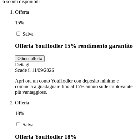
6 sconti disponibili
Offerta
Zooplus
Auto e Moto
15%
Salva
Alpitour
Offerta YouHodler 15% rendimento garantito
Salute e
Farmacia
Ottieni offerta
Dettagli
Privé by
Scade il 11/09/2026
Zalando
Scarpe
Apri ora un conto YouHodler con deposito minimo e
comincia a guadagnare fino al 15% annuo sulle criptovalute
più vantaggiose.
adidas
Offerta
18%
Unieuro
Salva
Offerta YouHodler 18%