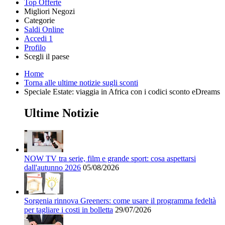
Top Offerte
Migliori Negozi
Categorie
Tutti i
Saldi Online
Tutte le
negozi
SHEIN
Accedi
1
categorie
Profilo
Elettronica e
Scegli il paese
Informatica
United
United
France
España
Deutschland
Brasil
Global
MediaWorld
Home
States
Kingdom
Torna alle ultime notizie sugli sconti
Speciale Estate: viaggia in Africa con i codici sconto eDreams
AliExpress
Ultime Notizie
Abbigliamento
e Accessori
eBay
NOW TV tra serie, film e grande sport: cosa aspettarsi
dall'autunno 2026
05/08/2026
Casa e
Amazon
Giardino
Sorgenia rinnova Greeners: come usare il programma fedeltà
YOOX
per tagliare i costi in bolletta
29/07/2026
Vacanze e