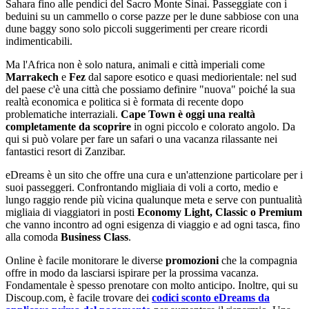
Sahara fino alle pendici del Sacro Monte Sinai. Passeggiate con i
beduini su un cammello o corse pazze per le dune sabbiose con una
dune baggy sono solo piccoli suggerimenti per creare ricordi
indimenticabili.
Ma l'Africa non è solo natura, animali e città imperiali come
Marrakech
e
Fez
dal sapore esotico e quasi mediorientale: nel sud
del paese c'è una città che possiamo definire "nuova" poiché la sua
realtà economica e politica si è formata di recente dopo
problematiche interraziali.
Cape Town è oggi una realtà
completamente da scoprire
in ogni piccolo e colorato angolo. Da
qui si può volare per fare un safari o una vacanza rilassante nei
fantastici resort di Zanzibar.
eDreams è un sito che offre una cura e un'attenzione particolare per i
suoi passeggeri. Confrontando migliaia di voli a corto, medio e
lungo raggio rende più vicina qualunque meta e serve con puntualità
migliaia di viaggiatori in posti
Economy Light, Classic o Premium
che vanno incontro ad ogni esigenza di viaggio e ad ogni tasca, fino
alla comoda
Business Class
.
Online è facile monitorare le diverse
promozioni
che la compagnia
offre in modo da lasciarsi ispirare per la prossima vacanza.
Fondamentale è spesso prenotare con molto anticipo. Inoltre, qui su
Discoup.com, è facile trovare dei
codici sconto eDreams da