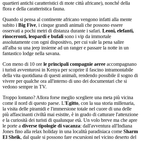
quartieri antichi caratteristici di mote città africane), nonché della
flora e della caratteristica fauna.
Quando si pensa al continente africano vengono infatti alla mente
subito i
Big Five
, i cinque grandi animali che possono essere
osservati a pochi metri di distanza durante i safari.
Leoni, elefanti,
rinoceronti, leopardi e bufali
sono i vip da immortale
assolutamente con ogni dispositivo, per cui vale la pena salire
all'alba su una jeep insieme ad un ranger e passare la notte in un
fantastico lodge nella savana.
Con meno di 10 ore
le principali compagnie aeree
accompagnano
i turisti avventurosi in Kenya per scoprire il fascino intramontabile
della vita quotidiana di questi animali, rendendo possibile il sogno di
vivere per qualche ora all'interno di uno dei documentari che si
vedono sempre in TV.
Troppo lontano? Allora forse meglio scegliere una meta più vicina
come il nord di questo paese. L'
Egitto
, con la sua storia millenaria,
la visita delle piramidi e l'immersione totale nel cuore di una delle
più affascinanti civiltà mai esistite, è in grado di catturare l'attenzione
e la curiosità dei turisti di qualunque età. Un volo breve ma che apre
le porte a
diverse tipologie di vacanza
: dall'avventura all'Indiana
Jones fino alla relax holiday in una località paradisiaca come
Sharm
El Sheik
, dal quale si possono fare escursioni nel vicino deserto del