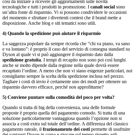
così da iniziare a ricevere gli aggiornamenti sulle novità
tecnologiche e tutti i prodotti in promozione. I
canali social
sono
un’altra fonte di risparmio. Vi si possono condividere le occasioni
del momento e sfruttare i divertenti contest che il brand mette a
disposizione. Anche blog e siti tematici sono utili.
4) Quando la spedizione può aiutare il risparmio
La saggezza popolare da sempre ricorda che “chi va piano, va sano
e va lontano”: è proprio il caso del servizio di consegna standard su
Dyson al quale vi si può aggiungere il risparmio dato dalla
spedizione gratuita
. I tempi di recapito non sono poi così lunghi
anche se molto dipende dalla regione nella quale dovrà essere
recapitato l’ordine. A meno che non vi siano esigenze particolari, noi
consigliamo sempre la scelta della spedizione inclusa nel prezzo.
Tagliare i costi di invio è certamente uno dei modi per ottenere un
risparmio davvero efficace, perché non approfittarne?
5) Conviene puntare sulla comodità del poco per volta?
Quando si tratta di big della convenienza, una delle formule
proposte è proprio quella del pagamento comodo. Si tratta di una
soluzione particolarmente vantaggiosa quando l’opzione non si
associa a costi extra sul totale dell’ordine. A differenza del classico
pagamento rateale, il
frazionamento dei costi
permette di usufruire
dei vantaggi Dyson in corso e giocare sul tempo rispetto agli