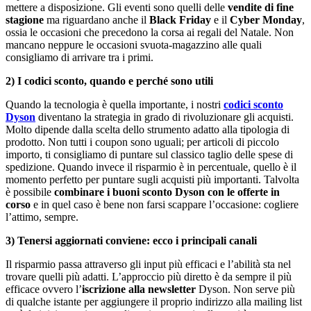
mettere a disposizione. Gli eventi sono quelli delle
vendite di fine
stagione
ma riguardano anche il
Black Friday
e il
Cyber Monday
,
ossia le occasioni che precedono la corsa ai regali del Natale. Non
mancano neppure le occasioni svuota-magazzino alle quali
consigliamo di arrivare tra i primi.
2) I codici sconto, quando e perché sono utili
Quando la tecnologia è quella importante, i nostri
codici sconto
Dyson
diventano la strategia in grado di rivoluzionare gli acquisti.
Molto dipende dalla scelta dello strumento adatto alla tipologia di
prodotto. Non tutti i coupon sono uguali; per articoli di piccolo
importo, ti consigliamo di puntare sul classico taglio delle spese di
spedizione. Quando invece il risparmio è in percentuale, quello è il
momento perfetto per puntare sugli acquisti più importanti. Talvolta
è possibile
combinare i buoni sconto Dyson con le offerte in
corso
e in quel caso è bene non farsi scappare l’occasione: cogliere
l’attimo, sempre.
3) Tenersi aggiornati conviene: ecco i principali canali
Il risparmio passa attraverso gli input più efficaci e l’abilità sta nel
trovare quelli più adatti. L’approccio più diretto è da sempre il più
efficace ovvero l’
iscrizione alla newsletter
Dyson. Non serve più
di qualche istante per aggiungere il proprio indirizzo alla mailing list