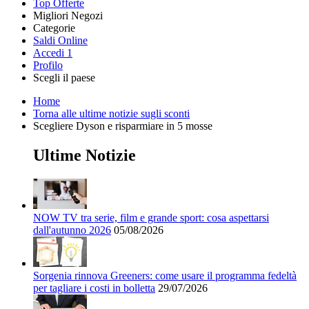
Top Offerte
Migliori Negozi
Categorie
Tutti i
Saldi Online
Tutte le
negozi
SHEIN
Accedi
1
categorie
Profilo
Elettronica e
Scegli il paese
Informatica
United
United
France
España
Deutschland
Brasil
Global
MediaWorld
Home
States
Kingdom
Torna alle ultime notizie sugli sconti
Scegliere Dyson e risparmiare in 5 mosse
AliExpress
Ultime Notizie
Abbigliamento
e Accessori
eBay
NOW TV tra serie, film e grande sport: cosa aspettarsi
dall'autunno 2026
05/08/2026
Casa e
Amazon
Giardino
Sorgenia rinnova Greeners: come usare il programma fedeltà
YOOX
per tagliare i costi in bolletta
29/07/2026
Vacanze e