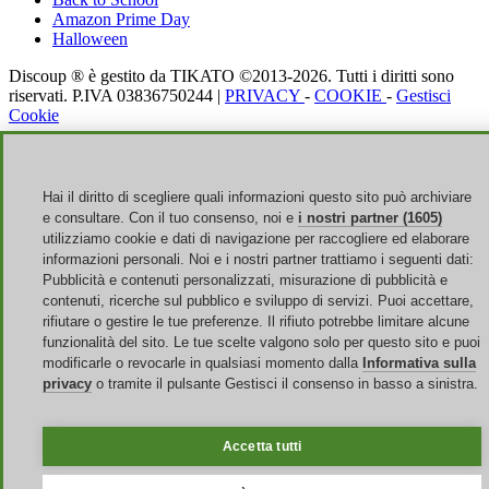
Amazon Prime Day
Halloween
Discoup ® è gestito da TIKATO ©2013-2026. Tutti i diritti sono
riservati. P.IVA 03836750244 |
PRIVACY
-
COOKIE
-
Gestisci
Cookie
Discoup® è un portale di codici sconto per l'Italia. Offerte
aggiornate per lo shopping online italiano.
Hai il diritto di scegliere quali informazioni questo sito può archiviare
Clicca qui per risparmiare grazie ai saldi estivi!
e consultare. Con il tuo consenso, noi e
i nostri partner (1605)
utilizziamo cookie e dati di navigazione per raccogliere ed elaborare
informazioni personali. Noi e i nostri partner trattiamo i seguenti dati:
Pubblicità e contenuti personalizzati, misurazione di pubblicità e
contenuti, ricerche sul pubblico e sviluppo di servizi. Puoi accettare,
rifiutare o gestire le tue preferenze. Il rifiuto potrebbe limitare alcune
funzionalità del sito. Le tue scelte valgono solo per questo sito e puoi
modificarle o revocarle in qualsiasi momento dalla
Informativa sulla
privacy
o tramite il pulsante Gestisci il consenso in basso a sinistra.
Accetta tutti