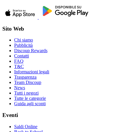
Sito Web
Chi siamo
Pubblicità
Discoup Rewards
Contatti
FAQ
T&C
Informazioni legali
Trasparenza
Team Discoup
News
Tutti i negozi
Tutte le categorie
Guida agli sconti
Eventi
Saldi Online
Back to School