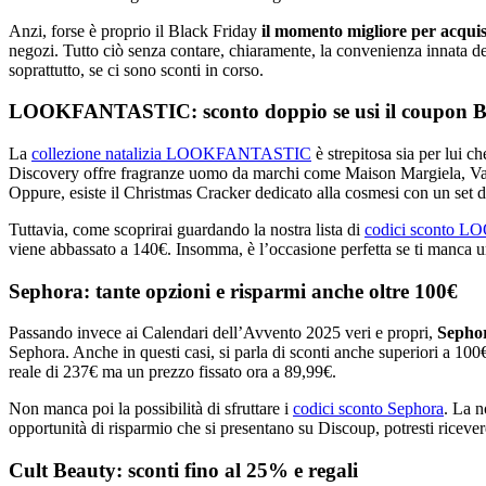
Anzi, forse è proprio il Black Friday
il momento migliore per acquis
negozi. Tutto ciò senza contare, chiaramente, la convenienza innata de
soprattutto, se ci sono sconti in corso.
LOOKFANTASTIC: sconto doppio se usi il coupon B
La
collezione natalizia LOOKFANTASTIC
è strepitosa sia per lui ch
Discovery offre fragranze uomo da marchi come Maison Margiela, Val
Oppure, esiste il Christmas Cracker dedicato alla cosmesi con un set di p
Tuttavia, come scoprirai guardando la nostra lista di
codici sconto
viene abbassato a 140€. Insomma, è l’occasione perfetta se ti manca 
Sephora: tante opzioni e risparmi anche oltre 100€
Passando invece ai Calendari dell’Avvento 2025 veri e propri,
Sepho
Sephora. Anche in questi casi, si parla di sconti anche superiori a 100€
reale di 237€ ma un prezzo fissato ora a 89,99€.
Non manca poi la possibilità di sfruttare i
codici sconto Sephora
. La n
opportunità di risparmio che si presentano su Discoup, potresti ricever
Cult Beauty: sconti fino al 25% e regali