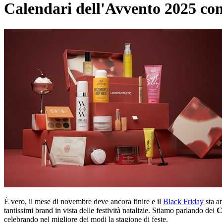
Calendari dell'Avvento 2025 con
È vero, il mese di novembre deve ancora finire e il
Black Friday
sta a
tantissimi brand in vista delle festività natalizie. Stiamo parlando dei
C
celebrando nel migliore dei modi la stagione di feste.