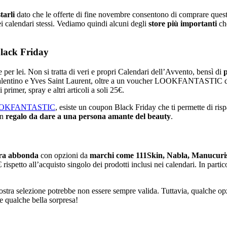
tarli
dato che le offerte di fine novembre consentono di comprare queste
i calendari stessi. Vediamo quindi alcuni degli
store più importanti
ch
lack Friday
e per lei. Non si tratta di veri e propri Calendari dell’Avvento, bensì di
p
entino e Yves Saint Laurent, oltre a un voucher LOOKFANTASTIC da 65
rimer, spray e altri articoli a soli 25€.
 LOOKFANTASTIC
, esiste un coupon Black Friday che ti permette di risp
un
regalo da dare a una persona amante del beauty
.
ra abbonda
con opzioni da
marchi come 111Skin, Nabla, Manucuri
 rispetto all’acquisto singolo dei prodotti inclusi nei calendari. In par
ostra selezione potrebbe non essere sempre valida. Tuttavia, qualche opzi
e qualche bella sorpresa!